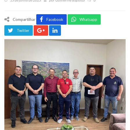
15 de junho de 2025
por
Guilherme Baptista
0
Compartilhar
Facebook
Whatsapp
Twitter