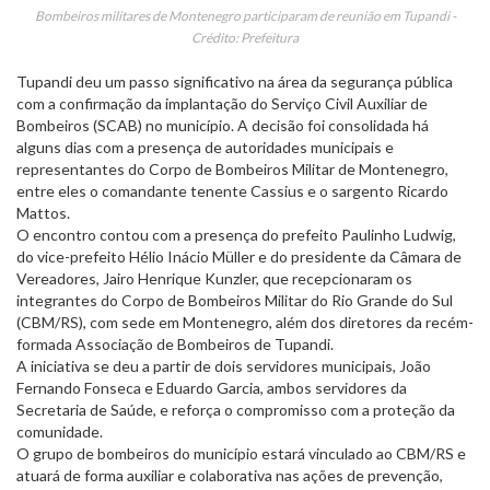
Bombeiros militares de Montenegro participaram de reunião em Tupandi -
Crédito: Prefeitura
Tupandi deu um passo significativo na área da segurança pública
com a confirmação da implantação do Serviço Civil Auxiliar de
Bombeiros (SCAB) no município. A decisão foi consolidada há
alguns dias com a presença de autoridades municipais e
representantes do Corpo de Bombeiros Militar de Montenegro,
entre eles o comandante tenente Cassius e o sargento Ricardo
Mattos.
O encontro contou com a presença do prefeito Paulinho Ludwig,
do vice-prefeito Hélio Inácio Müller e do presidente da Câmara de
Vereadores, Jairo Henrique Kunzler, que recepcionaram os
integrantes do Corpo de Bombeiros Militar do Rio Grande do Sul
(CBM/RS), com sede em Montenegro, além dos diretores da recém-
formada Associação de Bombeiros de Tupandi.
A iniciativa se deu a partir de dois servidores municipais, João
Fernando Fonseca e Eduardo Garcia, ambos servidores da
Secretaria de Saúde, e reforça o compromisso com a proteção da
comunidade.
O grupo de bombeiros do município estará vinculado ao CBM/RS e
atuará de forma auxiliar e colaborativa nas ações de prevenção,