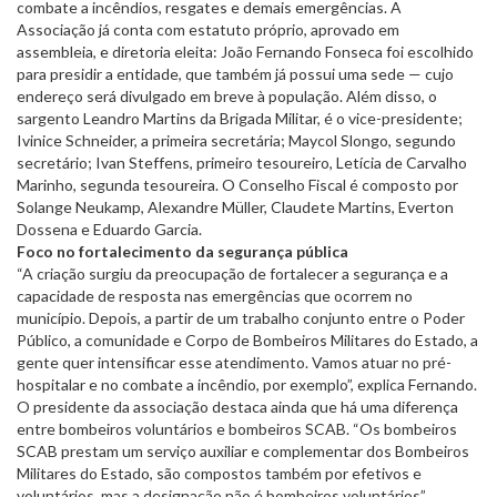
combate a incêndios, resgates e demais emergências. A
Associação já conta com estatuto próprio, aprovado em
assembleia, e diretoria eleita: João Fernando Fonseca foi escolhido
para presidir a entidade, que também já possui uma sede — cujo
endereço será divulgado em breve à população. Além disso, o
sargento Leandro Martins da Brigada Militar, é o vice-presidente;
Ivinice Schneider, a primeira secretária; Maycol Slongo, segundo
secretário; Ivan Steffens, primeiro tesoureiro, Letícia de Carvalho
Marinho, segunda tesoureira. O Conselho Fiscal é composto por
Solange Neukamp, Alexandre Müller, Claudete Martins, Everton
Dossena e Eduardo Garcia.
Foco no fortalecimento da segurança pública
“A criação surgiu da preocupação de fortalecer a segurança e a
capacidade de resposta nas emergências que ocorrem no
município. Depois, a partir de um trabalho conjunto entre o Poder
Público, a comunidade e Corpo de Bombeiros Militares do Estado, a
gente quer intensificar esse atendimento. Vamos atuar no pré-
hospitalar e no combate a incêndio, por exemplo”, explica Fernando.
O presidente da associação destaca ainda que há uma diferença
entre bombeiros voluntários e bombeiros SCAB. “Os bombeiros
SCAB prestam um serviço auxiliar e complementar dos Bombeiros
Militares do Estado, são compostos também por efetivos e
voluntários, mas a designação não é bombeiros voluntários”,