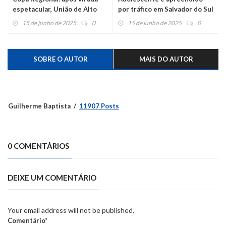
espetacular, União de Alto
por tráfico em Salvador do Sul
Feliz é campeão nos pênaltis
15 de junho de 2025
0
15 de junho de 2025
0
SOBRE O AUTOR
MAIS DO AUTOR
Guilherme Baptista
11907 Posts
0 COMENTÁRIOS
DEIXE UM COMENTÁRIO
Your email address will not be published.
Comentário*