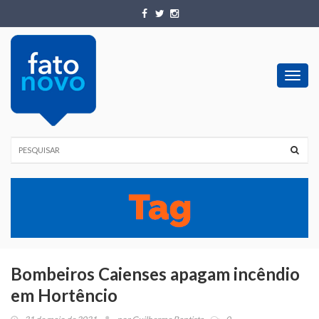
Toggl
navig
Bombeiros Caienses apagam incêndio
em Hortêncio