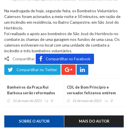
Na madrugada de hoje, segunda-feira, os Bombeiros Voluntários
Caienses foram acionados a meia-noite e 50 minutos, em razão de
um incêndio em residência, no Bairro Campestre, em São José do
Hortêncio.
Foi realizado o apoio aos bombeiros de São José do Hortêncio no
combate às chamas de uma garagem nos fundos de uma casa. Os
caienses estiveram no local com uma unidade de combate a
incêndio e três bombeiros voluntários.
Compartilhar
Compartilhar no Facebook
Compartilhar no Twitter
Banheiros da Praça Rui
CDL de Bom Princípio e
Barbosa serão reformados
vereador felizense emitem
notas de repúdio contra a
31 de maio de 2021
0
31 de maio de 2021
0
mudança do pedágio
SOBRE O AUTOR
MAIS DO AUTOR