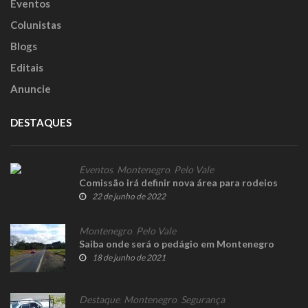
Eventos
Colunistas
Blogs
Editais
Anuncie
DESTAQUES
Eventos
,
Montenegro
,
Pelo Vale
Comissão irá definir nova área para rodeios
22 de junho de 2022
Montenegro
,
Pelo Vale
Saiba onde será o pedágio em Montenegro
18 de junho de 2021
Destaque
,
Montenegro
,
Segurança