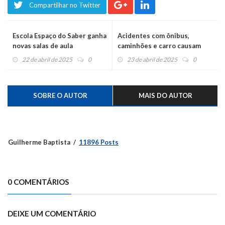
Compartilhar no Twitter
Escola Espaço do Saber ganha
Acidentes com ônibus,
novas salas de aula
caminhões e carro causam
duas mortes, na BR-386
22 de abril de 2025
0
23 de abril de 2025
0
SOBRE O AUTOR
MAIS DO AUTOR
Guilherme Baptista
11896 Posts
0 COMENTÁRIOS
DEIXE UM COMENTÁRIO