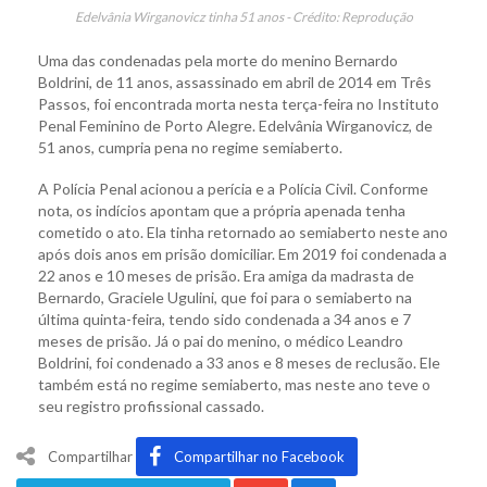
Edelvânia Wirganovicz tinha 51 anos - Crédito: Reprodução
Uma das condenadas pela morte do menino Bernardo
Boldrini, de 11 anos, assassinado em abril de 2014 em Três
Passos, foi encontrada morta nesta terça-feira no Instituto
Penal Feminino de Porto Alegre. Edelvânia Wirganovicz, de
51 anos, cumpria pena no regime semiaberto.
A Polícia Penal acionou a perícia e a Polícia Civil. Conforme
nota, os indícios apontam que a própria apenada tenha
cometido o ato. Ela tinha retornado ao semiaberto neste ano
após dois anos em prisão domiciliar. Em 2019 foi condenada a
22 anos e 10 meses de prisão. Era amiga da madrasta de
Bernardo, Graciele Ugulini, que foi para o semiaberto na
última quinta-feira, tendo sido condenada a 34 anos e 7
meses de prisão. Já o pai do menino, o médico Leandro
Boldrini, foi condenado a 33 anos e 8 meses de reclusão. Ele
também está no regime semiaberto, mas neste ano teve o
seu registro profissional cassado.
Compartilhar
Compartilhar no Facebook