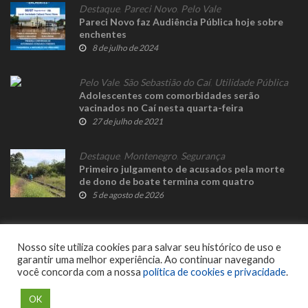
Destaque
,
Pareci Novo
,
Pelo Vale
Pareci Novo faz Audiência Pública hoje sobre
enchentes
8 de julho de 2024
Pelo Vale
,
São Sebastião do Caí
,
Utilidade Pública
Adolescentes com comorbidades serão
vacinados no Caí nesta quarta-feira
27 de julho de 2021
Destaque
,
Montenegro
,
Segurança
Primeiro julgamento de acusados pela morte
de dono de boate termina com quatro
condenações em Montenegro
5 de agosto de 2026
Nosso site utiliza cookies para salvar seu histórico de uso e
garantir uma melhor experiência. Ao continuar navegando
você concorda com a nossa
política de cookies e privacidade
.
© 2023 Fato Novo - Todos os direitos reservados. Desenvolvido por
Delalibera
.
OK