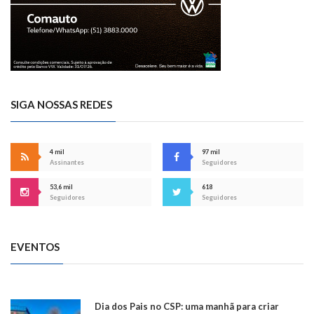
SIGA NOSSAS REDES
4 mil
97 mil
Assinantes
Seguidores
53,6 mil
618
Seguidores
Seguidores
EVENTOS
Dia dos Pais no CSP: uma manhã para criar