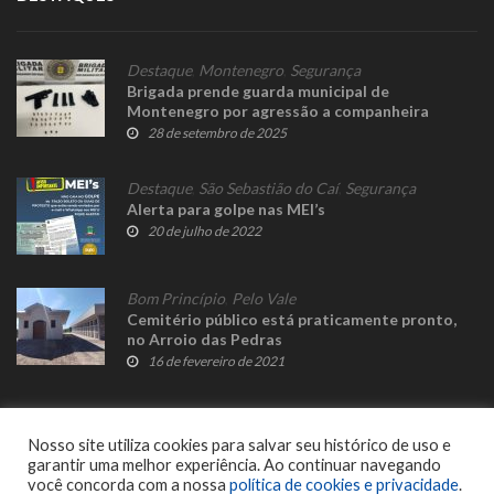
Destaque
,
Montenegro
,
Segurança
Brigada prende guarda municipal de
Montenegro por agressão a companheira
28 de setembro de 2025
Destaque
,
São Sebastião do Caí
,
Segurança
Alerta para golpe nas MEI’s
20 de julho de 2022
Bom Princípio
,
Pelo Vale
Cemitério público está praticamente pronto,
no Arroio das Pedras
16 de fevereiro de 2021
Nosso site utiliza cookies para salvar seu histórico de uso e
garantir uma melhor experiência. Ao continuar navegando
você concorda com a nossa
política de cookies e privacidade
.