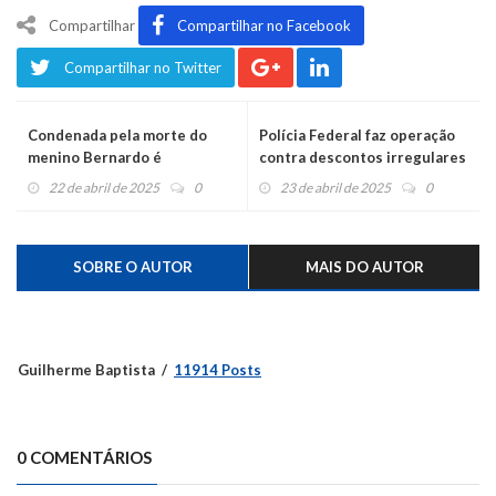
Compartilhar
Compartilhar no Facebook
Compartilhar no Twitter
Condenada pela morte do
Polícia Federal faz operação
menino Bernardo é
contra descontos irregulares
encontrada morta
em benefícios do INSS
22 de abril de 2025
0
23 de abril de 2025
0
SOBRE O AUTOR
MAIS DO AUTOR
Guilherme Baptista
11914 Posts
0 COMENTÁRIOS