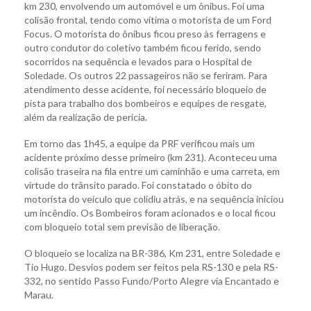
km 230, envolvendo um automóvel e um ônibus. Foi uma
colisão frontal, tendo como vítima o motorista de um Ford
Focus. O motorista do ônibus ficou preso às ferragens e
outro condutor do coletivo também ficou ferido, sendo
socorridos na sequência e levados para o Hospital de
Soledade. Os outros 22 passageiros não se feriram. Para
atendimento desse acidente, foi necessário bloqueio de
pista para trabalho dos bombeiros e equipes de resgate,
além da realização de perícia.
Em torno das 1h45, a equipe da PRF verificou mais um
acidente próximo desse primeiro (km 231). Aconteceu uma
colisão traseira na fila entre um caminhão e uma carreta, em
virtude do trânsito parado. Foi constatado o óbito do
motorista do veículo que colidiu atrás, e na sequência iniciou
um incêndio. Os Bombeiros foram acionados e o local ficou
com bloqueio total sem previsão de liberação.
O bloqueio se localiza na BR-386, Km 231, entre Soledade e
Tio Hugo. Desvios podem ser feitos pela RS-130 e pela RS-
332, no sentido Passo Fundo/Porto Alegre via Encantado e
Marau.