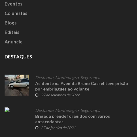
Eventos
Colunistas
Blogs
Editais
Anuncie
DESTAQUES
Destaque
,
Montenegro
,
Segurança
Acidente na Avenida Bruno Cassel teve prisão
por embriaguez ao volante
27 de setembro de 2022
Destaque
,
Montenegro
,
Segurança
Brigada prende foragidos com vários
antecedentes
27 de janeiro de 2021