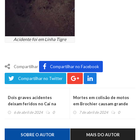
Acidente foi em Linha Tigre
Compartilhar
Compartilhar no Facebook
Compartilhar no Twitter
Dois graves acidentes
Mortes em colisão de motos
deixam feridos no Caí na
em Brochier causam grande
tarde deste sábado
consternação
6 de abril de 2024
0
7 de abril de 2024
0
SOBRE O AUTOR
MAIS DO AUTOR