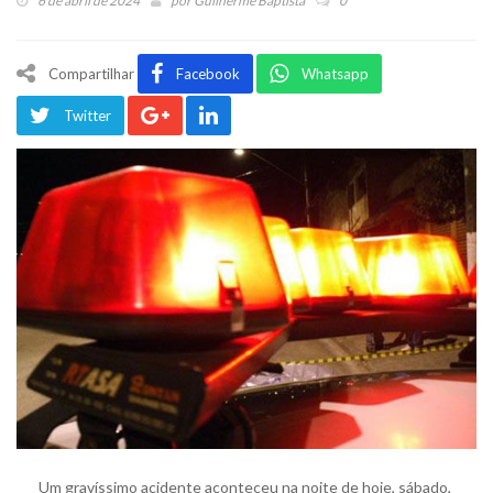
6 de abril de 2024
por
Guilherme Baptista
0
Compartilhar
Facebook
Whatsapp
Twitter
Um gravíssimo acidente aconteceu na noite de hoje, sábado,