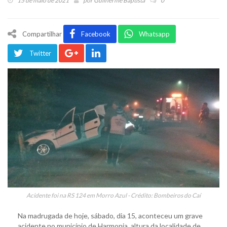
15 de maio de 2021
por
Guilherme Baptista
0
Compartilhar
Facebook
Whatsapp
Twitter
Acidente foi na RS 124 em Morro Azul - Crédito: Bombeiros do Caí
Na madrugada de hoje, sábado, dia 15, aconteceu um grave
acidente no município de Harmonia, altura da localidade de