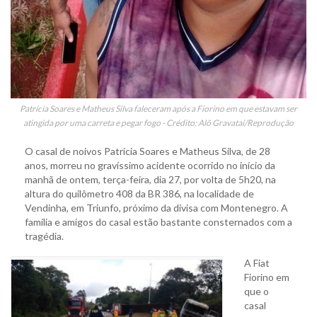
Patrícia Soares e Matheus Silva faleceram após a Fiorino em que estavam ser
atingida por uma carreta e pegar fogo - Crédito: Alô Gravataí/Reprodução
O casal de noivos Patrícia Soares e Matheus Silva, de 28
anos, morreu no gravíssimo acidente ocorrido no início da
manhã de ontem, terça-feira, dia 27, por volta de 5h20, na
altura do quilômetro 408 da BR 386, na localidade de
Vendinha, em Triunfo, próximo da divisa com Montenegro. A
família e amigos do casal estão bastante consternados com a
tragédia.
A Fiat
Fiorino em
que o
casal