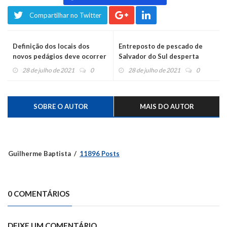
Compartilhar no Twitter
Definição dos locais dos
Entreposto de pescado de
novos pedágios deve ocorrer
Salvador do Sul desperta
em agosto
atenção de outros municípios
28 de julho de 2021
0
28 de julho de 2021
0
SOBRE O AUTOR
MAIS DO AUTOR
Guilherme Baptista
11896 Posts
0 COMENTÁRIOS
DEIXE UM COMENTÁRIO