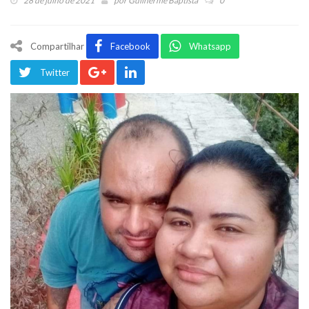
28 de julho de 2021
por
Guilherme Baptista
0
Compartilhar
Facebook
Whatsapp
Twitter