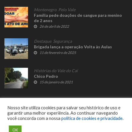
Montenegro
,
Pelo Vale
Família pede doações de sangue para menino
de 2 anos
26 de abril de 2022
Destaque
,
Segurança
Brigada lança a operação Volta às Aulas
11 de fevereiro de 2025
Histórias do Vale do Caí
Chico Pedro
15 de janeiro de 2021
Nosso site utiliza cookies para salvar seu histórico de uso e
garantir uma melhor experiência. Ao continuar navegando
você concorda com a nossa
política de cookies e privacidade
.
© 2023 Fato Novo - Todos os direitos reservados. Desenvolvido por
Delalibera
.
OK