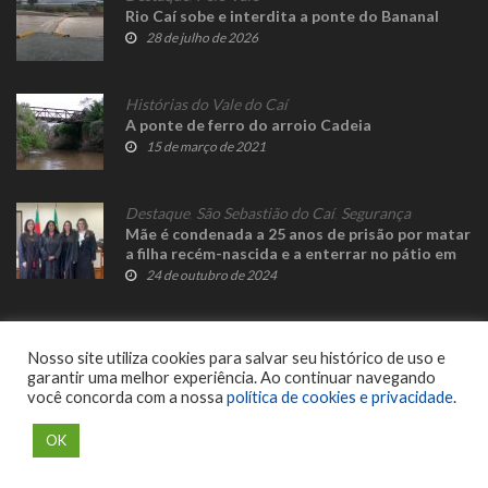
Rio Caí sobe e interdita a ponte do Bananal
28 de julho de 2026
Histórias do Vale do Caí
A ponte de ferro do arroio Cadeia
15 de março de 2021
Destaque
,
São Sebastião do Caí
,
Segurança
Mãe é condenada a 25 anos de prisão por matar
a filha recém-nascida e a enterrar no pátio em
São Sebastião do Caí
24 de outubro de 2024
Nosso site utiliza cookies para salvar seu histórico de uso e
garantir uma melhor experiência. Ao continuar navegando
você concorda com a nossa
política de cookies e privacidade
.
© 2023 Fato Novo - Todos os direitos reservados. Desenvolvido por
Delalibera
.
OK