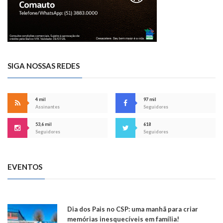
SIGA NOSSAS REDES
4 mil
97 mil
Assinantes
Seguidores
53,6 mil
618
Seguidores
Seguidores
EVENTOS
Dia dos Pais no CSP: uma manhã para criar
memórias inesquecíveis em família!