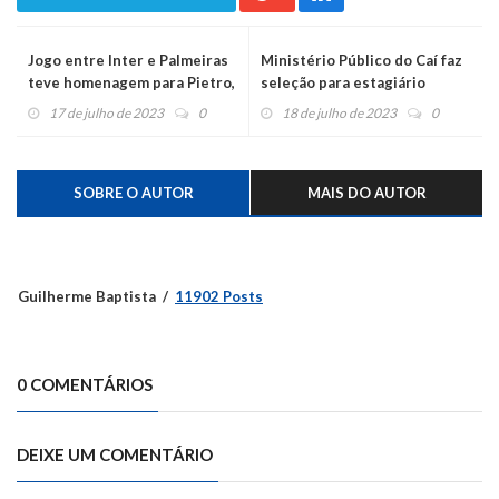
Jogo entre Inter e Palmeiras
Ministério Público do Caí faz
teve homenagem para Pietro,
seleção para estagiário
Lorenzo e Daniele
remunerado
17 de julho de 2023
0
18 de julho de 2023
0
SOBRE O AUTOR
MAIS DO AUTOR
Guilherme Baptista
11902 Posts
0 COMENTÁRIOS
DEIXE UM COMENTÁRIO