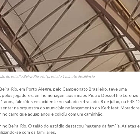
ão do estádio Beira-Rio e foi prestado 1 minuto de silêncio
 Beira-Rio, em Porto Alegre, pelo Campeonato Brasileiro, teve uma
o, pelos jogadores, em homenagem aos irmãos Pietro Dessotti e Lorenzo
1 anos, falecidos em acidente no sábado retrasado, 8 de julho, na ERS 1
resentar na orquestra do município no lançamento do Kerbfest. Moradore
am no carro que aquaplanou e colidiu com um caminhão.
no Beira-Rio. O telão do estádio destacou imagens da família. Atletas e
lizando-se com os familiares.