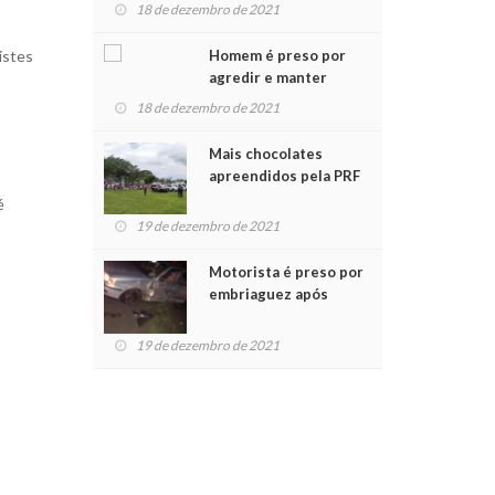
para crianças na
18 de dezembro de 2021
Chegada do Papai Noel
Homem é preso por
istes
agredir e manter
mulher em cárcere
18 de dezembro de 2021
privado
Mais chocolates
apreendidos pela PRF
são entregues a
é
crianças no Natal
19 de dezembro de 2021
Solidário
Motorista é preso por
embriaguez após
acidente com dois
feridos
19 de dezembro de 2021