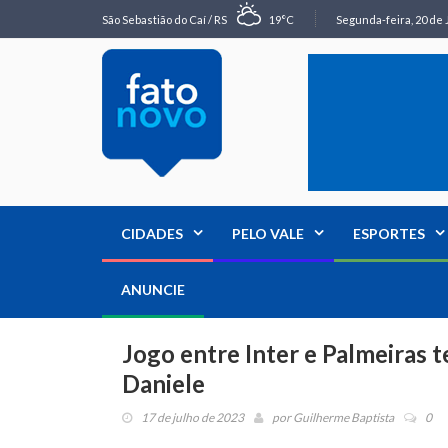
São Sebastião do Caí / RS
19°C
Segunda-feira, 20 de 
CIDADES
PELO VALE
ESPORTES
ANUNCIE
Jogo entre Inter e Palmeiras
Daniele
17 de julho de 2023
por
Guilherme Baptista
0