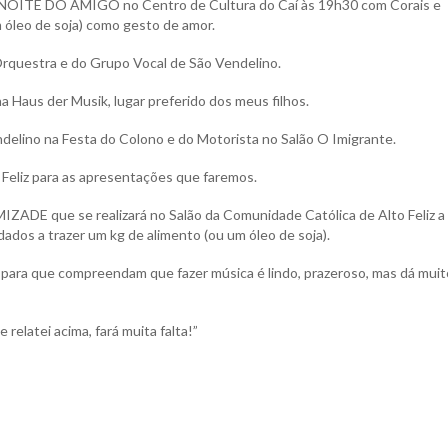
 a NOITE DO AMIGO no Centro de Cultura do Caí às 19h30 com Corais e
óleo de soja) como gesto de amor.
 Orquestra e do Grupo Vocal de São Vendelino.
 Haus der Musik, lugar preferido dos meus filhos.
elino na Festa do Colono e do Motorista no Salão O Imigrante.
 Feliz para as apresentações que faremos.
ADE que se realizará no Salão da Comunidade Católica de Alto Feliz a
dos a trazer um kg de alimento (ou um óleo de soja).
 para que compreendam que fazer música é lindo, prazeroso, mas dá muit
 relatei acima, fará muita falta!”