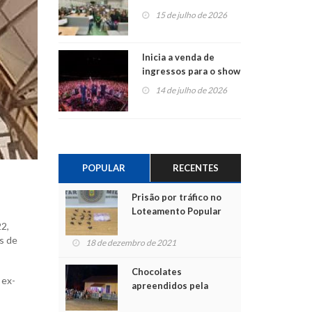
projetos em
15 de julho de 2026
Montenegro
Inicia a venda de
ingressos para o show
do Jota Quest nos 45
14 de julho de 2026
anos da Sicredi Ouro
Branco RS/MG
POPULAR
RECENTES
Prisão por tráfico no
Loteamento Popular
22,
s de
18 de dezembro de 2021
Chocolates
 ex-
apreendidos pela
Polícia são entregues