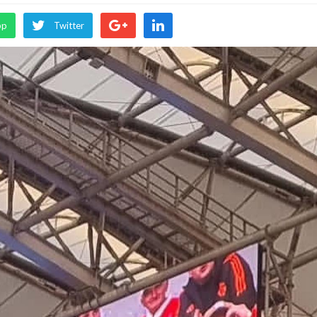
pp
Twitter