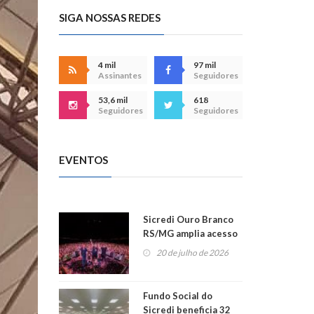
SIGA NOSSAS REDES
4 mil
97 mil
Assinantes
Seguidores
53,6 mil
618
Seguidores
Seguidores
EVENTOS
Sicredi Ouro Branco
RS/MG amplia acesso
ao show dos 45 anos
20 de julho de 2026
para mais associados
Fundo Social do
Sicredi beneficia 32