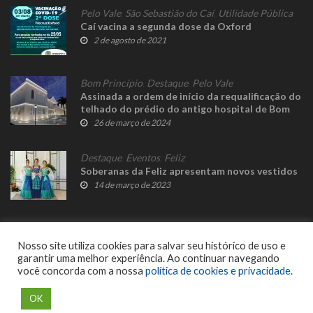
Pelo Vale
,
São Sebastião do Caí
,
Utilidade Pública
Caí vacina a segunda dose da Oxford
2 de agosto de 2021
Bom Princípio
,
Destaque
,
Pelo Vale
Assinada a ordem de início da requalificação do
telhado do prédio do antigo hospital de Bom
Princípio
26 de março de 2024
Destaque
,
Eventos
,
Feliz
Soberanas da Feliz apresentam novos vestidos
14 de março de 2023
Nosso site utiliza cookies para salvar seu histórico de uso e
garantir uma melhor experiência. Ao continuar navegando
você concorda com a nossa
política de cookies e privacidade
.
© 2023 Fato Novo - Todos os direitos reservados. Desenvolvido por
Delalibera
.
OK