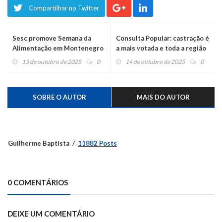
Compartilhar no Twitter
Sesc promove Semana da
Consulta Popular: castração é
Alimentação em Montenegro
a mais votada e toda a região
e São Sebastião do Caí
vai receber recursos
13 de outubro de 2025
0
14 de outubro de 2025
0
SOBRE O AUTOR
MAIS DO AUTOR
Guilherme Baptista
11882 Posts
0 COMENTÁRIOS
DEIXE UM COMENTÁRIO