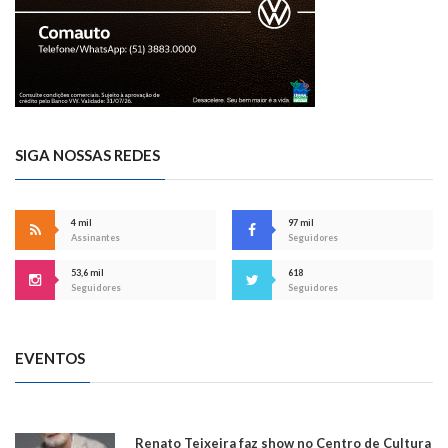
SIGA NOSSAS REDES
4 mil
97 mil
Assinantes
Seguidores
53,6 mil
618
Seguidores
Seguidores
EVENTOS
Renato Teixeira faz show no Centro de Cultura