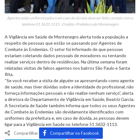
Agentes estão uniformizados e em caso de dúvida deve ser feito contato com o
telefone 51 3632-1113 - Crédito: Prefeitura de Montenegro
A Vigilância em Saúde de Montenegro alerta toda a população a
respeito de pessoas que estão se passando por Agentes de
Combate às Endemias. O setor foi informado de que pessoas
estariam coletando dados pessoais de moradores ou tentando
realizar serviços dentro de residências. Na última semana foram
relatadas visitas de falsos agentes nos bairros São Paulo e Santa
Rita.
“Se você receber a visita de alguém se apresentando como agente
de saúde, mas tiver dúvidas sobre a identidade do profissional, não
forneça informações pessoais e não realize nenhum serviço”, alerta
a diretora do Departamento de Vigilância em Saúde, Beatriz Garcia.
A Secretaria de Saúde também informa que todos os seus Agentes
de Combate às Endemias são devidamente identificados com
uniformes da prefeitura e, em caso de dúvida, as pessoas devem
ligar para a Vigilância em Saúde no telefone 51 3632-1113.
Compartilhar
Compartilhar no Facebook