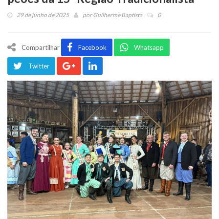
29 de junho de 2025
por
Guilherme Baptista
0
Compartilhar
Facebook
Whatsapp
Twitter