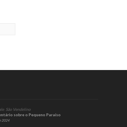
ale
,
São Vendelino
ntário sobre o Pequeno Paraíso
e 2024