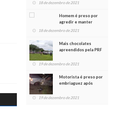
para crianças na
18 de dezembro de 2021
Chegada do Papai Noel
Homem é preso por
agredir e manter
mulher em cárcere
18 de dezembro de 2021
privado
Mais chocolates
apreendidos pela PRF
são entregues a
crianças no Natal
19 de dezembro de 2021
Solidário
Motorista é preso por
embriaguez após
acidente com dois
feridos
19 de dezembro de 2021