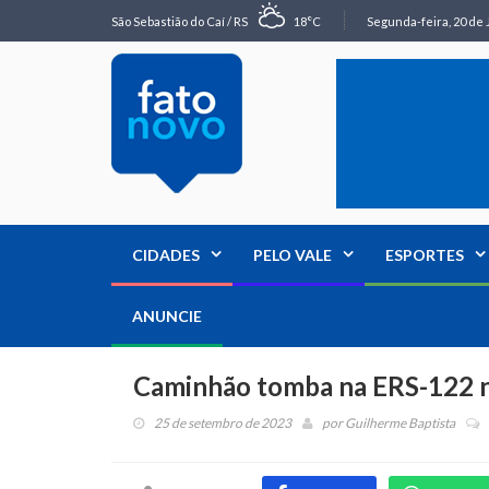
São Sebastião do Caí / RS
18°C
Segunda-feira, 20 de 
CIDADES
PELO VALE
ESPORTES
ANUNCIE
Caminhão tomba na ERS-122 n
25 de setembro de 2023
por
Guilherme Baptista