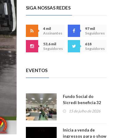
SIGA NOSSAS REDES
4 mil
97 mil
Assinantes
Seguidores
53,6 mil
618
Seguidores
Seguidores
EVENTOS
Fundo Social do
Sicredi beneficia 32
projetos em
15 de julho de 2026
Montenegro
Inicia a venda de
ingressos para o show