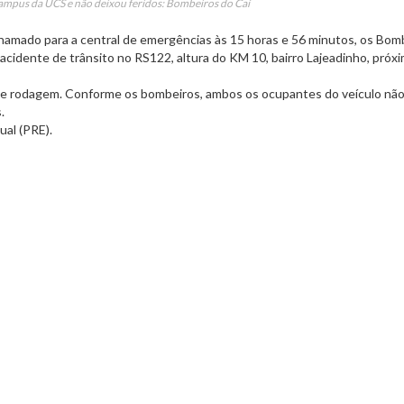
campus da UCS e não deixou feridos: Bombeiros do Caí
chamado para a central de emergências às 15 horas e 56 minutos, os Bom
cidente de trânsito no RS122, altura do KM 10, bairro Lajeadinho, próx
ta de rodagem. Conforme os bombeiros, ambos os ocupantes do veículo nã
.
ual (PRE).