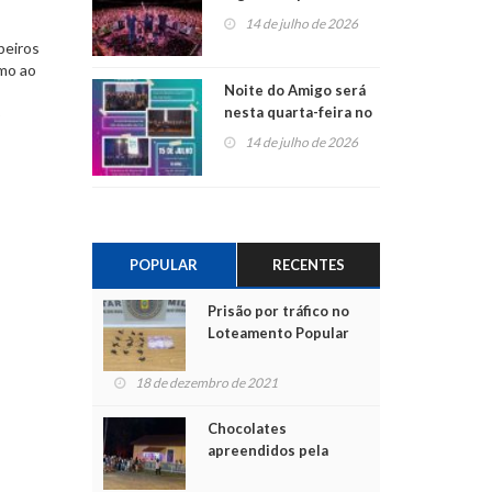
do Jota Quest nos 45
14 de julho de 2026
anos da Sicredi Ouro
beiros
Branco RS/MG
imo ao
Noite do Amigo será
nesta quarta-feira no
o
Centro de Cultura de
14 de julho de 2026
São Sebastião do Caí
POPULAR
RECENTES
Prisão por tráfico no
Loteamento Popular
18 de dezembro de 2021
Chocolates
apreendidos pela
Polícia são entregues