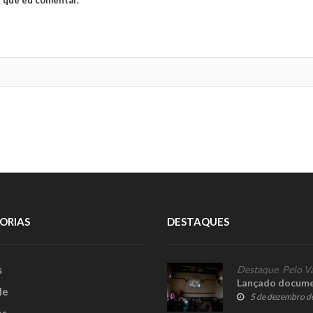
ORIAS
DESTAQUES
s
Destaque
,
Pelo V
Lançado docume
le
5 de dezembro d
es