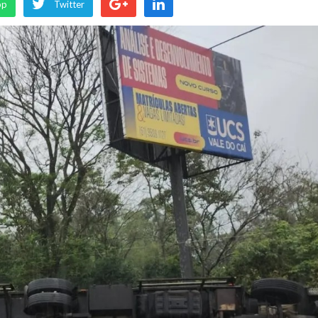
pp
Twitter