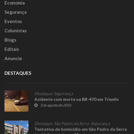
Economia
Segurança
Eventos
Colunistas
Blogs
Editais
Anuncie
DESTAQUES
Destaque
,
Segurança
Acidente com morte na BR-470 em Triunfo
3 de agosto de 2026
Destaque
,
São Pedro da Serra
,
Segurança
Tentativa de homicídio em São Pedro da Serra