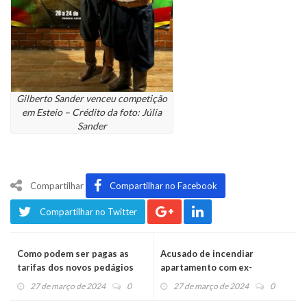
Gilberto Sander venceu competição
em Esteio – Crédito da foto: Júlia
Sander
Compartilhar
Compartilhar no Facebook
Compartilhar no Twitter
Como podem ser pagas as
Acusado de incendiar
tarifas dos novos pedágios
apartamento com ex-
que começam a funcionar
companheira e filho dentro é
27 de março de 2024
0
27 de março de 2024
0
neste sábado
condenado a 16 anos de