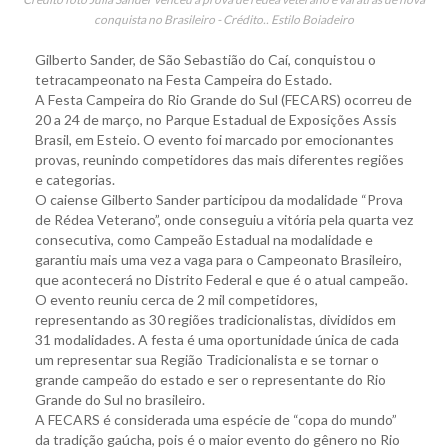
conquista no Brasileiro - Crédito.. Estilo Boiadeiro
Gilberto Sander, de São Sebastião do Caí, conquistou o
tetracampeonato na Festa Campeira do Estado.
A Festa Campeira do Rio Grande do Sul (FECARS) ocorreu de
20 a 24 de março, no Parque Estadual de Exposições Assis
Brasil, em Esteio. O evento foi marcado por emocionantes
provas, reunindo competidores das mais diferentes regiões
e categorias.
O caiense Gilberto Sander participou da modalidade “Prova
de Rédea Veterano”, onde conseguiu a vitória pela quarta vez
consecutiva, como Campeão Estadual na modalidade e
garantiu mais uma vez a vaga para o Campeonato Brasileiro,
que acontecerá no Distrito Federal e que é o atual campeão.
O evento reuniu cerca de 2 mil competidores,
representando as 30 regiões tradicionalistas, divididos em
31 modalidades. A festa é uma oportunidade única de cada
um representar sua Região Tradicionalista e se tornar o
grande campeão do estado e ser o representante do Rio
Grande do Sul no brasileiro.
A FECARS é considerada uma espécie de “copa do mundo”
da tradição gaúcha, pois é o maior evento do gênero no Rio