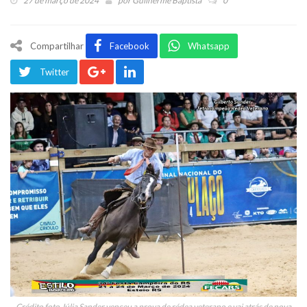
27 de março de 2024
por
Guilherme Baptista
0
Compartilhar
Facebook
Whatsapp
Twitter
Crédito foto Júlia Sander venceu a prova de rédea veterano e vai atrás de nova