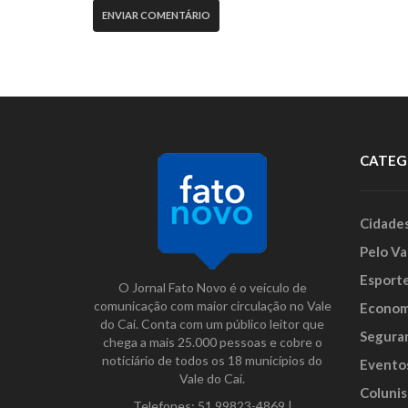
CATEG
Cidade
Pelo Va
Esport
O Jornal Fato Novo é o veículo de
comunicação com maior circulação no Vale
Econom
do Caí. Conta com um público leitor que
Segura
chega a mais 25.000 pessoas e cobre o
noticiário de todos os 18 municípios do
Evento
Vale do Caí.
Colunis
Telefones:
51 99823-4869
|