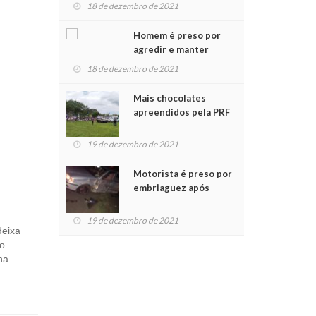
para crianças na
18 de dezembro de 2021
Chegada do Papai Noel
Homem é preso por
agredir e manter
mulher em cárcere
18 de dezembro de 2021
privado
Mais chocolates
apreendidos pela PRF
são entregues a
crianças no Natal
19 de dezembro de 2021
Solidário
Motorista é preso por
embriaguez após
acidente com dois
feridos
19 de dezembro de 2021
deixa
io
na