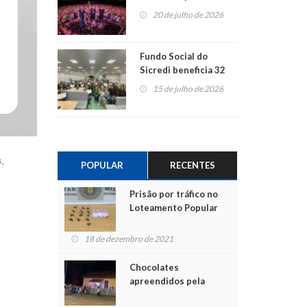
ao show dos 45 anos
20 de julho de 2026
para mais associados
Fundo Social do
Sicredi beneficia 32
projetos em
15 de julho de 2026
Montenegro
,
POPULAR
RECENTES
Prisão por tráfico no
Loteamento Popular
18 de dezembro de 2021
Chocolates
apreendidos pela
Polícia são entregues