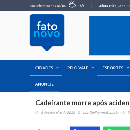
São Sebastião do Caí / RS
16°C
Quinta-feira, 23 de Ju
CIDADES
PELO VALE
ESPORTES
ANUNCIE
Cadeirante morre após aciden
6 de fevereiro de 2022
por
Guilherme Baptista
0