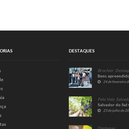
ORIAS
DESTAQUES
s
Brochier
,
Destaq
Bens apreendido
le
24 de fevereiro 
es
ia
Pelo Vale
,
Salvado
Salvador do Sul 
nça
23 de julho de 2
s
tas
Destaque