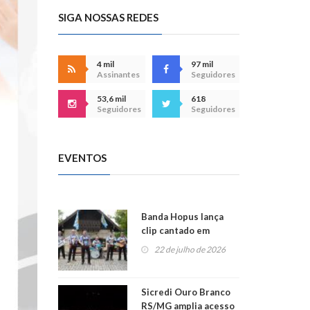
SIGA NOSSAS REDES
4 mil
97 mil
Assinantes
Seguidores
53,6 mil
618
Seguidores
Seguidores
EVENTOS
Banda Hopus lança
clip cantado em
alemão e inglês
22 de julho de 2026
Sicredi Ouro Branco
RS/MG amplia acesso