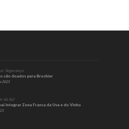
ue
,
Segurança
s são doados para Brochier
de 2025
r do Sul
vai integrar Zona Franca da Uva e do Vinho
021