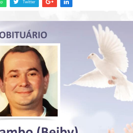
pp
Twitter