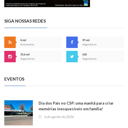
SIGA NOSSAS REDES
4 mil
97 mil
Assinantes
Seguidores
53,6 mil
618
Seguidores
Seguidores
EVENTOS
Dia dos Pais no CSP: uma manhã para criar
memórias inesquecíveis em família!
6 de agosto de 2026