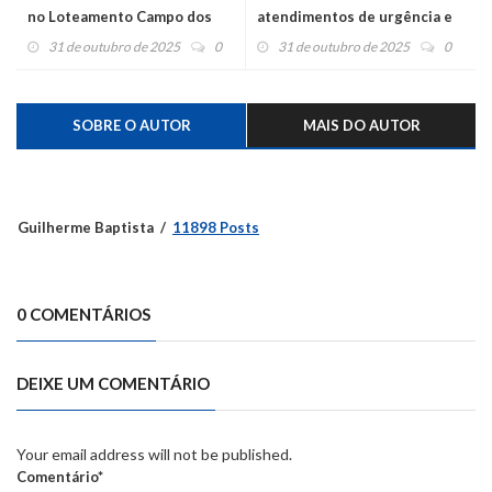
no Loteamento Campo dos
atendimentos de urgência e
Lírios
emergência em Vale Real
31 de outubro de 2025
0
31 de outubro de 2025
0
SOBRE O AUTOR
MAIS DO AUTOR
Guilherme Baptista
11898 Posts
0 COMENTÁRIOS
DEIXE UM COMENTÁRIO
Your email address will not be published.
Comentário*