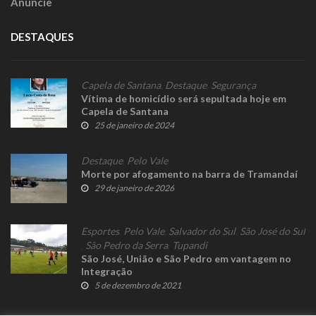
Anuncie
DESTAQUES
Capela de Santana
,
Destaque
,
Segurança
Vítima de homicídio será sepultada hoje em
Capela de Santana
25 de janeiro de 2024
Destaque
,
Pelo Vale
Morte por afogamento na barra de Tramandaí
29 de janeiro de 2026
Esportes
,
Pelo Vale
,
Salvador do Sul
,
São José do Sul
,
São Pedro da Serra
,
Tupandi
São José, União e São Pedro em vantagem no
Integração
5 de dezembro de 2021