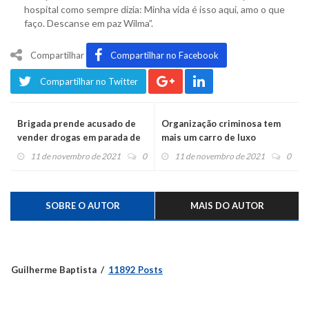
hospital como sempre dizia: Minha vida é isso aqui, amo o que
faço. Descanse em paz Wilma”.
Compartilhar
Compartilhar no Facebook
Compartilhar no Twitter
Brigada prende acusado de
Organização criminosa tem
vender drogas em parada de
mais um carro de luxo
ônibus
apreendido
11 de novembro de 2021
0
11 de novembro de 2021
0
SOBRE O AUTOR
MAIS DO AUTOR
Guilherme Baptista
11892 Posts