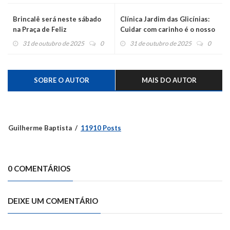
Brincalê será neste sábado
Clínica Jardim das Glicínias:
na Praça de Feliz
Cuidar com carinho é o nosso
propósito
31 de outubro de 2025
0
31 de outubro de 2025
0
SOBRE O AUTOR
MAIS DO AUTOR
Guilherme Baptista
11910 Posts
0 COMENTÁRIOS
DEIXE UM COMENTÁRIO