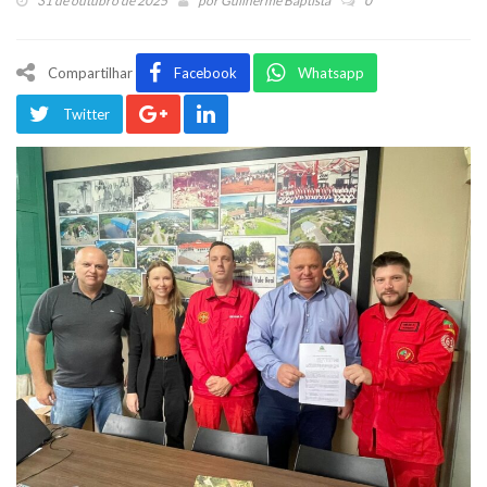
31 de outubro de 2025
por
Guilherme Baptista
0
Compartilhar
Facebook
Whatsapp
Twitter