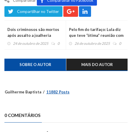
Compartilhar
Compartilhar no Facebook
Compartilhar no Twitter
Dois criminosos são mortos
Pelo fim do tarifaço: Lula diz
após assalto a joalheria
que teve “ótima” reunião com
Trump
24 de outubro de 2025
0
26 de outubro de 2025
0
SOBRE O AUTOR
MAIS DO AUTOR
Guilherme Baptista
11882 Posts
0 COMENTÁRIOS