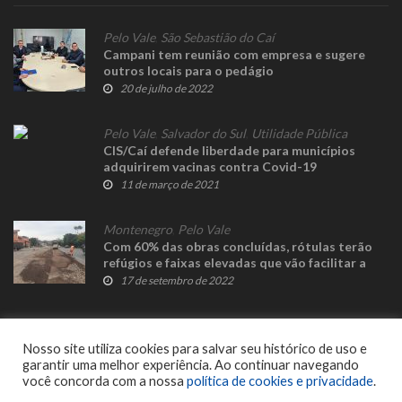
Pelo Vale
,
São Sebastião do Caí
Campani tem reunião com empresa e sugere
outros locais para o pedágio
20 de julho de 2022
Pelo Vale
,
Salvador do Sul
,
Utilidade Pública
CIS/Caí defende liberdade para municípios
adquirirem vacinas contra Covid-19
11 de março de 2021
Montenegro
,
Pelo Vale
Com 60% das obras concluídas, rótulas terão
refúgios e faixas elevadas que vão facilitar a
travessia da RSC 287
17 de setembro de 2022
Nosso site utiliza cookies para salvar seu histórico de uso e
garantir uma melhor experiência. Ao continuar navegando
você concorda com a nossa
política de cookies e privacidade
.
© 2023 Fato Novo - Todos os direitos reservados. Desenvolvido por