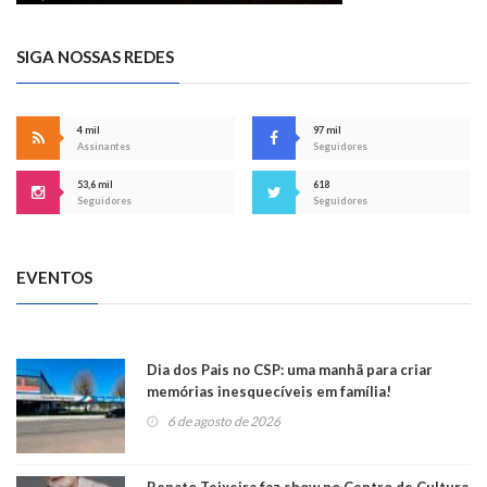
SIGA NOSSAS REDES
4 mil
97 mil
Assinantes
Seguidores
53,6 mil
618
Seguidores
Seguidores
EVENTOS
Dia dos Pais no CSP: uma manhã para criar
memórias inesquecíveis em família!
6 de agosto de 2026