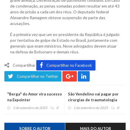
grave ameaça, Deterioração de patrimônio tombado. Em caso
de condenação, as penas somadas podem resultar em até 43
anos de prisão a cada um dos réus. O deputado federal
Alexandre Ramagem obteve suspensão de parte das
acusações.
É a primeira vez que um ex-presidente da República é julgado
por tentativa de golpe de Estado no Brasil, juntamente com
generais que eram ministros. Nove advogados devem atuar
na defesa de Bolsonaro e demais réus.
Compartilhar
Compartilhar no Facebook
Compartilhar no Twitter
"Berga" do Amor vira sucesso
São Vendelino vai pagar por
na Expointer
cirurgias de traumatologia
1 de setembro de 2025
0
1 de setembro de 2025
0
SOBRE O AUTOR
MAIS DO AUTOR