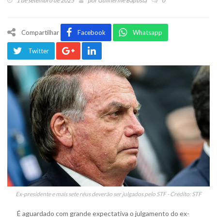
1 de setembro de 2025
por
Guilherme Baptista
0
Compartilhar
Facebook
Whatsapp
Twitter
Ex-presidente e mais sete réus deverão ser julgados pelo STF - Crédito: STF
É aguardado com grande expectativa o julgamento do ex-