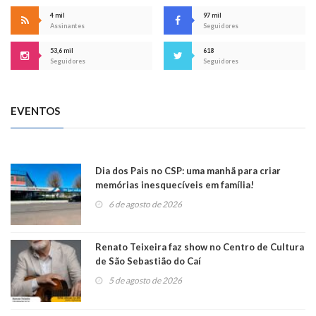
4 mil
97 mil
Assinantes
Seguidores
53,6 mil
618
Seguidores
Seguidores
EVENTOS
Dia dos Pais no CSP: uma manhã para criar
memórias inesquecíveis em família!
6 de agosto de 2026
Renato Teixeira faz show no Centro de Cultura
de São Sebastião do Caí
5 de agosto de 2026