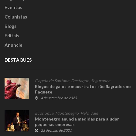
Eventos
Colunistas
Blogs
Editais
Anuncie
DESTAQUES
Capela de Santana
,
Destaque
,
Segurança
Ringue de galos e maus-tratos são flagrados no
Paquete
4 de setembro de 2023
Economia
,
Montenegro
,
Pelo Vale
Montenegro anuncia medidas para ajudar
pequenas empresas
23 de maio de 2021