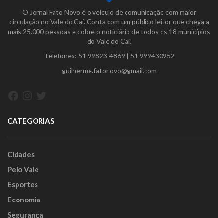
O Jornal Fato Novo é o veículo de comunicação com maior
circulação no Vale do Caí. Conta com um público leitor que chega a
mais 25.000 pessoas e cobre o noticiário de todos os 18 municípios
do Vale do Caí.
Telefones:
51 99823-4869
|
51 999430952
guilherme.fatonovo@gmail.com
Facebook
Instagram
Twitter
CATEGORIAS
Cidades
Pelo Vale
Esportes
Economia
Segurança