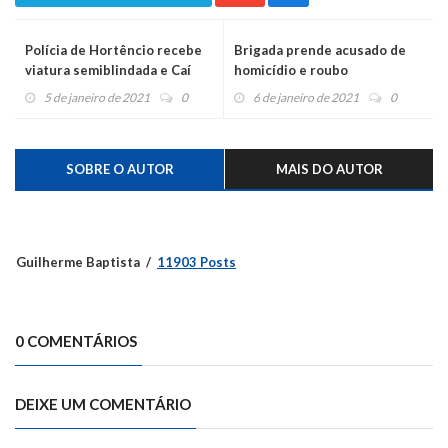
Polícia de Hortêncio recebe
Brigada prende acusado de
viatura semiblindada e Caí
homicídio e roubo
será o próximo
5 de janeiro de 2021
0
6 de janeiro de 2021
0
SOBRE O AUTOR
MAIS DO AUTOR
Guilherme Baptista
11903 Posts
0 COMENTÁRIOS
DEIXE UM COMENTÁRIO