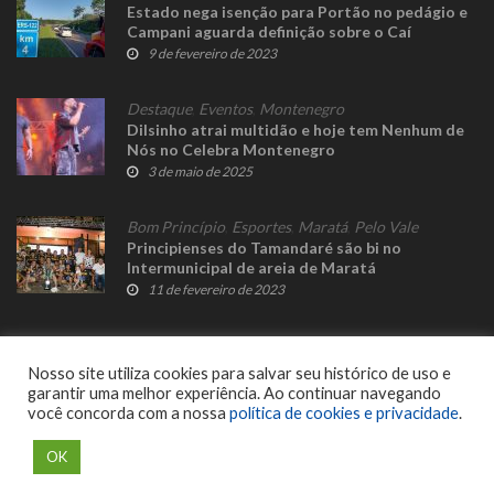
Estado nega isenção para Portão no pedágio e
Campani aguarda definição sobre o Caí
9 de fevereiro de 2023
Destaque
,
Eventos
,
Montenegro
Dilsinho atrai multidão e hoje tem Nenhum de
Nós no Celebra Montenegro
3 de maio de 2025
Bom Princípio
,
Esportes
,
Maratá
,
Pelo Vale
Principienses do Tamandaré são bi no
Intermunicipal de areia de Maratá
11 de fevereiro de 2023
Nosso site utiliza cookies para salvar seu histórico de uso e
garantir uma melhor experiência. Ao continuar navegando
você concorda com a nossa
política de cookies e privacidade
.
© 2023 Fato Novo - Todos os direitos reservados. Desenvolvido por
Delalibera
.
OK