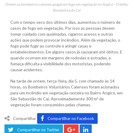
Ontem os bombeiros caienses apagaram fogo em vegetação no Angico - Crédito:
Bombeiros do Caí
Com o tempo seco dos últimos dias, aumentou o número de
casos de fogo em vegetação. Por isso as pessoas devem
tomar cuidado com queimadas, cigarros acesos e outras
ações que podem provocar incêndios. Além da vegetação, o
fogo pode fugir ao controle e atingir casas e
estabelecimentos. Em alguns casos já causaram até óbitos. E
quando ocorrem em margens de rodovias e estradas, a
fumaça dificulta a visibilidade dos motoristas, podendo
causar acidentes.
Na tarde de ontem, terça-feira, dia 5, com chamado às 14
horas, os Bombeiros Voluntários Caienses foram acionados
para um incêndio em vegetação rasteira no Bairro Angico, em
São Sebastião do Caí. Aproximadamente 300 m² de
vegetação foram consumidos pelas chamas.
Compartilhar
Compartilhar no Facebook
Compartilhar no Twitter