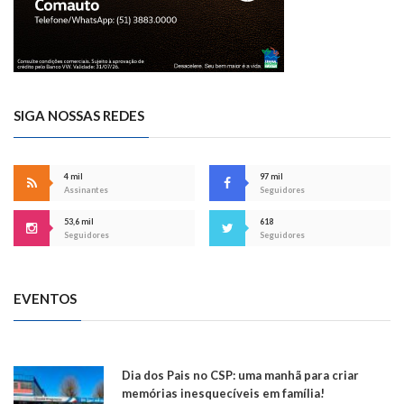
SIGA NOSSAS REDES
4 mil
97 mil
Assinantes
Seguidores
53,6 mil
618
Seguidores
Seguidores
EVENTOS
Dia dos Pais no CSP: uma manhã para criar
memórias inesquecíveis em família!