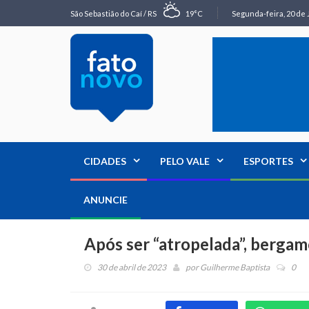
São Sebastião do Caí / RS
19°C
Segunda-feira, 20 de 
CIDADES
PELO VALE
ESPORTES
ANUNCIE
Após ser “atropelada”, bergam
30 de abril de 2023
por
Guilherme Baptista
0