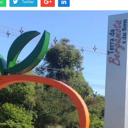
pp
Twitter