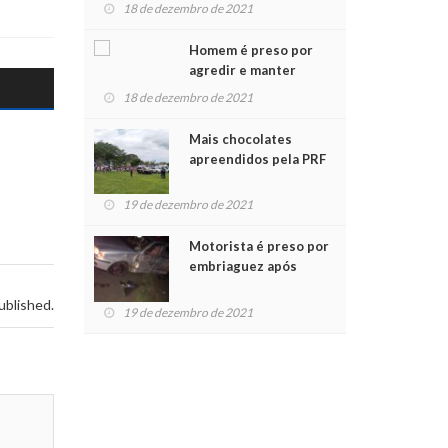
para crianças na
18 de dezembro de 2021
Chegada do Papai Noel
Homem é preso por
agredir e manter
mulher em cárcere
18 de dezembro de 2021
privado
Mais chocolates
apreendidos pela PRF
são entregues a
crianças no Natal
19 de dezembro de 2021
Solidário
Motorista é preso por
embriaguez após
acidente com dois
ublished.
feridos
19 de dezembro de 2021