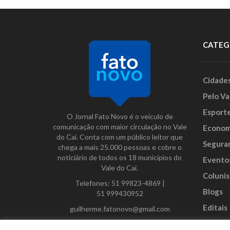
CATEG
Cidade
Pelo Va
Esport
O Jornal Fato Novo é o veículo de
comunicação com maior circulação no Vale
Econom
do Caí. Conta com um público leitor que
Segura
chega a mais 25.000 pessoas e cobre o
noticiário de todos os 18 municípios do
Evento
Vale do Caí.
Colunis
Telefones:
51 99823-4869
|
Blogs
51 999430952
Editais
guilherme.fatonovo@gmail.com
Anunci