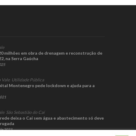
ale
20 milhões em obra de drenagem e reconstrução de
22, na Serra Gaúcha
2025
 Vale
,
Utilidade Pública
ital Montenegro pede lockdown e ajuda para a
2021
ale
,
São Sebastião do Caí
ede deixa o Caí sem água e abastecimento só deve
drugada
de 2023