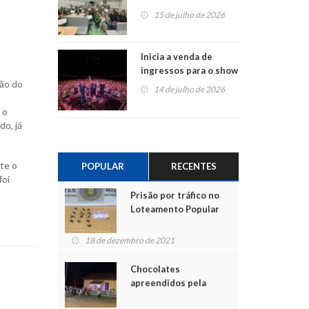
projetos em
15 de julho de 2026
Montenegro
Inicia a venda de
ingressos para o show
ião do
do Jota Quest nos 45
14 de julho de 2026
anos da Sicredi Ouro
 o
Branco RS/MG
do, já
te o
POPULAR
RECENTES
foi
Prisão por tráfico no
Loteamento Popular
18 de dezembro de 2021
Chocolates
apreendidos pela
Polícia são entregues