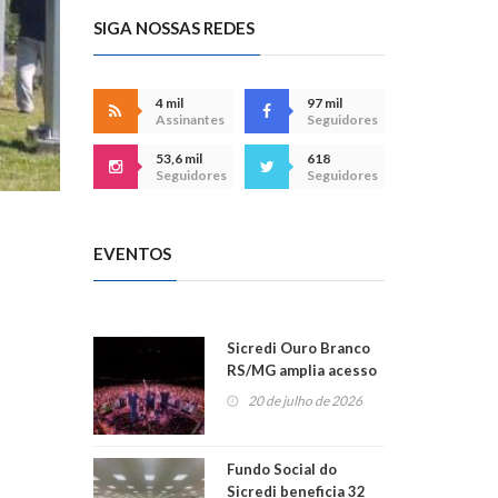
SIGA NOSSAS REDES
4 mil
97 mil
Assinantes
Seguidores
53,6 mil
618
Seguidores
Seguidores
EVENTOS
Sicredi Ouro Branco
RS/MG amplia acesso
ao show dos 45 anos
20 de julho de 2026
para mais associados
Fundo Social do
Sicredi beneficia 32