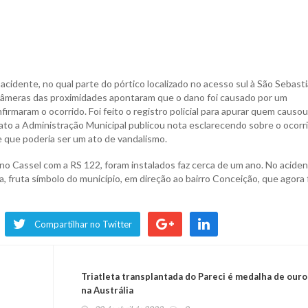
 acidente, no qual parte do pórtico localizado no acesso sul à São Sebast
e câmeras das proximidades apontaram que o dano foi causado por um
irmaram o ocorrido. Foi feito o registro policial para apurar quem causou
ato a Administração Municipal publicou nota esclarecendo sobre o ocorri
 que poderia ser um ato de vandalismo.
no Cassel com a RS 122, foram instalados faz cerca de um ano. No aciden
 fruta símbolo do município, em direção ao bairro Conceição, que agora 
Compartilhar no Twitter
Triatleta transplantada do Pareci é medalha de ouro
na Austrália