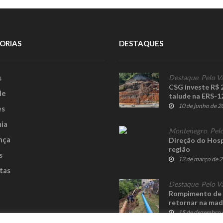
ORIAS
DESTAQUES
s
Destaque
,
Pelo V
CSG investe R$ 
le
talude na ERS-1
10 de junho de 
es
ia
Montenegro
,
Pelo
nça
Direção do Hosp
região
s
12 de março de 
tas
Destaque
,
Pelo V
Rompimento de r
retornar na ma
15 de dezembro 
e