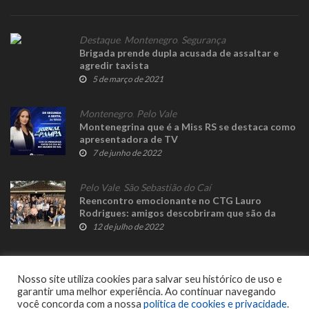
Destaque
,
Montenegro
,
Segurança
Brigada prende dupla acusada de assaltar e
agredir taxista
5 de março de 2021
Montenegro
,
Pelo Vale
Montenegrina que é a Miss RS se destaca como
apresentadora de TV
7 de junho de 2022
Pelo Vale
,
São Sebastião do Caí
Reencontro emocionante no CTG Lauro
Rodrigues: amigos descobriram que são da
mesma família
12 de julho de 2022
Nosso site utiliza cookies para salvar seu histórico de uso e
garantir uma melhor experiência. Ao continuar navegando
você concorda com a nossa
política de cookies e privacidade
.