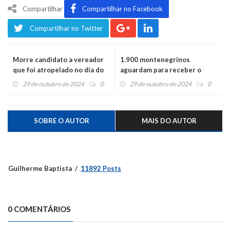
Compartilhar
Compartilhar no Facebook
Compartilhar no Twitter
Morre candidato a vereador
1.900 montenegrinos
que foi atropelado no dia do
aguardam para receber o
seu aniversário
Auxílio Reconstrução
29 de outubro de 2024
0
29 de outubro de 2024
0
SOBRE O AUTOR
MAIS DO AUTOR
Guilherme Baptista
11892 Posts
0 COMENTÁRIOS