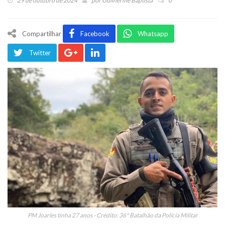
29 de outubro de 2024
por
Guilherme Baptista
0
Compartilhar
Facebook
Whatsapp
Twitter
PM Joarles tinha 27 anos - Crédito: 36º Batalhão da Polícia Militar