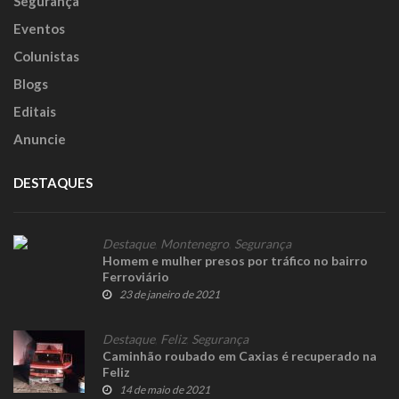
Segurança
Eventos
Colunistas
Blogs
Editais
Anuncie
DESTAQUES
Destaque
,
Montenegro
,
Segurança
Homem e mulher presos por tráfico no bairro
Ferroviário
23 de janeiro de 2021
Destaque
,
Feliz
,
Segurança
Caminhão roubado em Caxias é recuperado na
Feliz
14 de maio de 2021