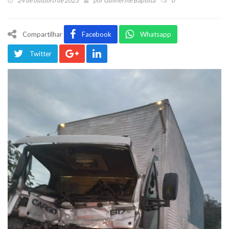
24 de outubro de 2023
por
Guilherme Baptista
0
Compartilhar
Facebook
Whatsapp
Twitter