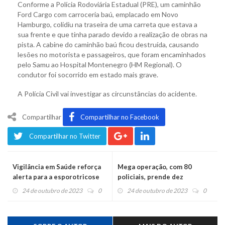
Conforme a Polícia Rodoviária Estadual (PRE), um caminhão
Ford Cargo com carroceria baú, emplacado em Novo
Hamburgo, colidiu na traseira de uma carreta que estava a
sua frente e que tinha parado devido a realização de obras na
pista. A cabine do caminhão baú ficou destruída, causando
lesões no motorista e passageiros, que foram encaminhados
pelo Samu ao Hospital Montenegro (HM Regional). O
condutor foi socorrido em estado mais grave.
A Polícia Civil vai investigar as circunstâncias do acidente.
Compartilhar
Compartilhar no Facebook
Compartilhar no Twitter
Vigilância em Saúde reforça
Mega operação, com 80
alerta para a esporotricose
policiais, prende dez
acusados de tráfico
24 de outubro de 2023
0
24 de outubro de 2023
0