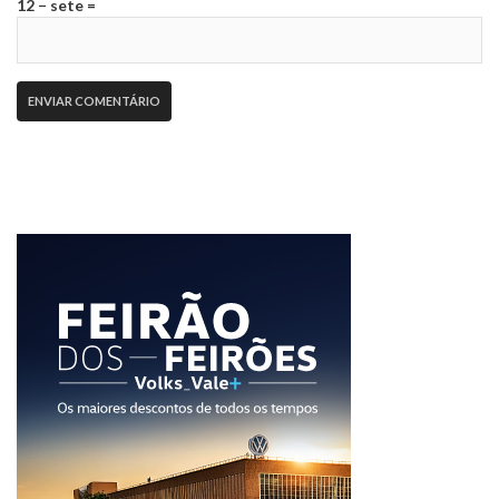
12 − sete =