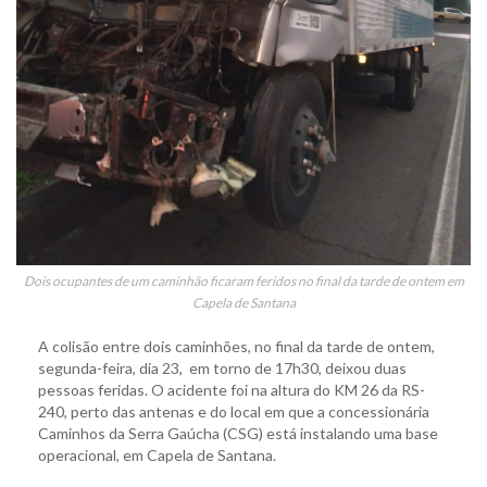
Dois ocupantes de um caminhão ficaram feridos no final da tarde de ontem em
Capela de Santana
A colisão entre dois caminhões, no final da tarde de ontem,
segunda-feira, dia 23, em torno de 17h30, deixou duas
pessoas feridas. O acidente foi na altura do KM 26 da RS-
240, perto das antenas e do local em que a concessionária
Caminhos da Serra Gaúcha (CSG) está instalando uma base
operacional, em Capela de Santana.