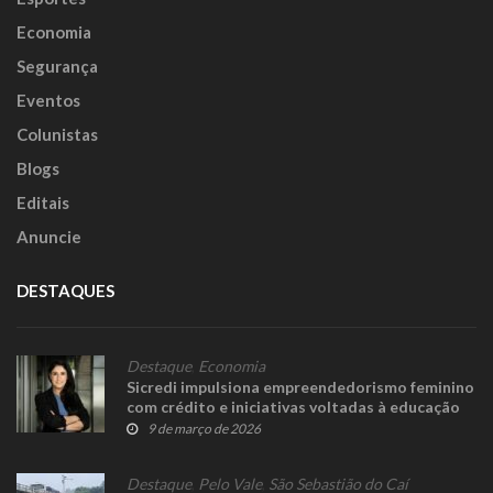
Economia
Segurança
Eventos
Colunistas
Blogs
Editais
Anuncie
DESTAQUES
Destaque
,
Economia
Sicredi impulsiona empreendedorismo feminino
com crédito e iniciativas voltadas à educação
9 de março de 2026
Destaque
,
Pelo Vale
,
São Sebastião do Caí