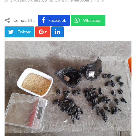
24 de outubro de 2023
por
Guilherme Baptista
0
Compartilhar
Facebook
Whatsapp
Twitter