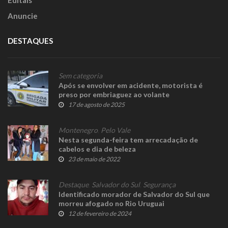
Editais
Anuncie
DESTAQUES
Sem categoria
Após se envolver em acidente, motorista é
preso por embriaguez ao volante
17 de agosto de 2025
Montenegro
,
Pelo Vale
Nesta segunda-feira tem arrecadação de
cabelos e dia de beleza
23 de maio de 2022
Destaque
,
Salvador do Sul
,
Segurança
Identificado morador de Salvador do Sul que
morreu afogado no Rio Uruguai
12 de fevereiro de 2024