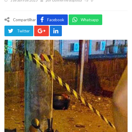
1 de abril de 2023
por
Guilherme Baptista
0
Compartilhar
Facebook
Whatsapp
Twitter