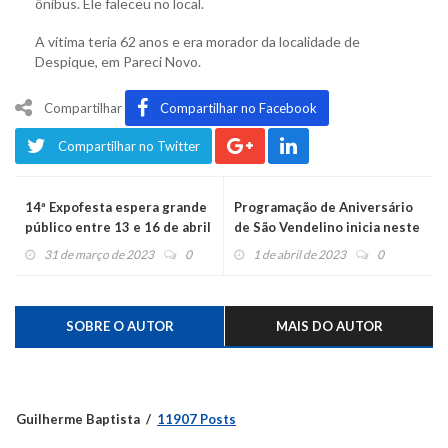
ônibus. Ele faleceu no local.
A vítima teria 62 anos e era morador da localidade de
Despique, em Pareci Novo.
Compartilhar
Compartilhar no Facebook
Compartilhar no Twitter
14ª Expofesta espera grande
Programação de Aniversário
público entre 13 e 16 de abril
de São Vendelino inicia neste
domingo
31 de março de 2023
0
1 de abril de 2023
0
SOBRE O AUTOR
MAIS DO AUTOR
Guilherme Baptista
11907 Posts