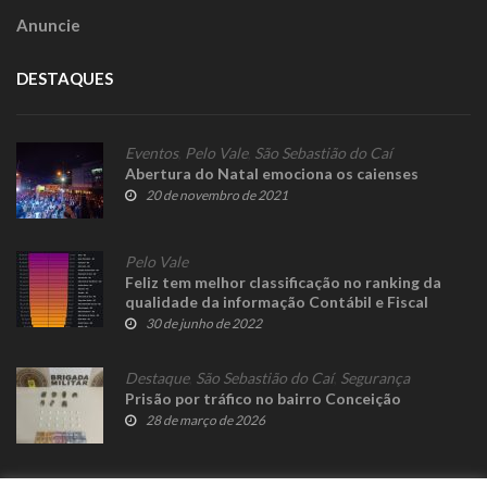
Anuncie
DESTAQUES
Eventos
,
Pelo Vale
,
São Sebastião do Caí
Abertura do Natal emociona os caienses
20 de novembro de 2021
Pelo Vale
Feliz tem melhor classificação no ranking da
qualidade da informação Contábil e Fiscal
30 de junho de 2022
Destaque
,
São Sebastião do Caí
,
Segurança
Prisão por tráfico no bairro Conceição
28 de março de 2026