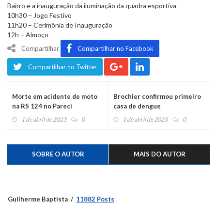
Bairro e a inauguração da iluminação da quadra esportiva
10h30 – Jogo Festivo
11h20 – Cerimônia de Inauguração
12h – Almoço
Compartilhar
Compartilhar no Facebook
Compartilhar no Twitter
Morte em acidente de moto
Brochier confirmou primeiro
na RS 124 no Pareci
casa de dengue
1 de abril de 2023
0
1 de abril de 2023
0
SOBRE O AUTOR
MAIS DO AUTOR
Guilherme Baptista
11882 Posts