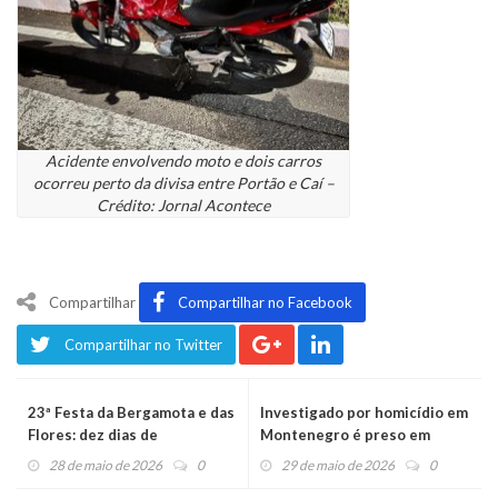
Acidente envolvendo moto e dois carros
ocorreu perto da divisa entre Portão e Caí –
Crédito: Jornal Acontece
Compartilhar
Compartilhar no Facebook
Compartilhar no Twitter
23ª Festa da Bergamota e das
Investigado por homicídio em
Flores: dez dias de
Montenegro é preso em
programação e experiências
Portão
28 de maio de 2026
0
29 de maio de 2026
0
para toda a família