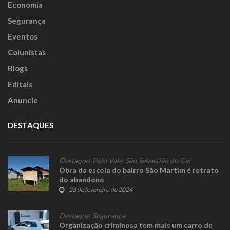
Economia
Segurança
Eventos
Colunistas
Blogs
Editais
Anuncie
DESTAQUES
Destaque
,
Pelo Vale
,
São Sebastião do Caí
Obra da escola do bairro São Martim é retrato
do abandono
23 de fevereiro de 2024
Destaque
,
Segurança
Organização criminosa tem mais um carro de