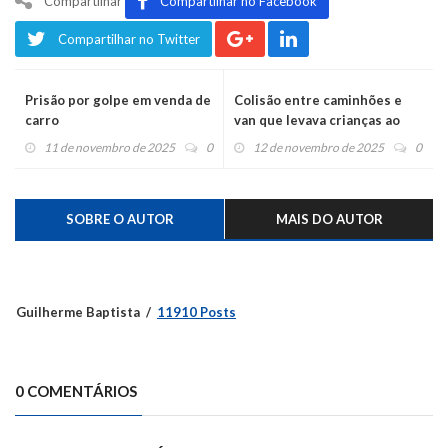
Compartilhar
Compartilhar no Facebook
Compartilhar no Twitter
Prisão por golpe em venda de
Colisão entre caminhões e
carro
van que levava crianças ao
Beto Carreira causa morte e
11 de novembro de 2025
0
12 de novembro de 2025
0
vários feridos
SOBRE O AUTOR
MAIS DO AUTOR
Guilherme Baptista
11910 Posts
0 COMENTÁRIOS