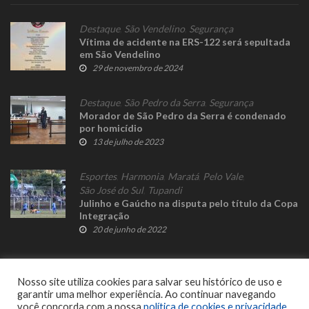
Destaque
,
São Vendelino
,
Segurança
Vítima de acidente na ERS-122 será sepultada
em São Vendelino
29 de novembro de 2024
Destaque
,
São Pedro da Serra
,
Segurança
Morador de São Pedro da Serra é condenado
por homicídio
13 de julho de 2023
Esportes
,
Harmonia
,
Maratá
,
Pelo Vale
,
São José do Sul
,
Tupandi
Julinho e Gaúcho na disputa pelo título da Copa
Integração
20 de junho de 2022
Nosso site utiliza cookies para salvar seu histórico de uso e
garantir uma melhor experiência. Ao continuar navegando
você concorda com a nossa
política de cookies e privacidade
.