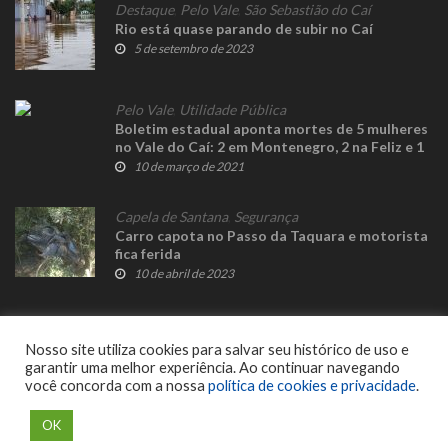
Destaque
,
Pelo Vale
,
São Sebastião do Caí
Rio está quase parando de subir no Caí
5 de setembro de 2023
Pelo Vale
,
Utilidade Pública
Boletim estadual aponta mortes de 5 mulheres
no Vale do Caí: 2 em Montenegro, 2 na Feliz e 1
em Bom Princípio
10 de março de 2021
Capela de Santana
,
Segurança
Carro capota no Passo da Taquara e motorista
fica ferida
10 de abril de 2023
Nosso site utiliza cookies para salvar seu histórico de uso e
garantir uma melhor experiência. Ao continuar navegando
você concorda com a nossa
política de cookies e privacidade
.
© 2023 Fato Novo - Todos os direitos reservados. Desenvolvido por
Delalibera
.
OK