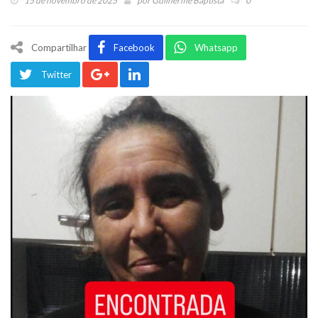
15 de novembro de 2025
por
Guilherme Baptista
0
Compartilhar
Facebook
Whatsapp
Twitter