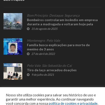
Bom Princípio
,
Destaque
,
Segurança
Bombeiros controlaram incêndio em empresa
durante a madrugada e voltaram hoje pela
manhã
31 de agosto de 2025
Montenegro
,
Pelo Vale
Família busca explicações para morte de
menino de 3 anos
27 de abril de 2022
Pelo Vale
,
São Sebastião do Caí
Tiro de laço arrecadou doações
9 de julho de 2021
Nosso site utiliza cookies para salvar seu histórico de uso e
garantir uma melhor experiência. Ao continuar navegando
você concorda com a nossa
política de cookies e privacidade
.