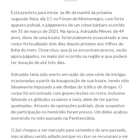
Está previsto para iniciar às 8h da manhã da próxima
segunda-feira, dia 17, no Fórum de Montenegro, com forte
aparato policial, o julgamento de um crime bárbaro ocorrido
em 31 de março de 2021. Na época, Adroaldo Meyer, de 49
anos, dono de uma boate, foi brutalmente assassinado e seu
corpo foi localizado dois dias depois próximo aos trilhos da
linha do trem. Onze réus, que já se encontram presos, serão
agora julgados, no maior júri ocorrido na região e que poderá
ter duração de até três dias.
Adroaldo teria sido morto em razão de uma série de intrigas
ocasionadas a partir da inauguração de sua boate, tendo sido
falsamente imputado a ele dívidas do tráfico de drogas. O
corpo foi encontrado com graves lesões no rosto, inclusive
faltando os glóbulos oculares e nariz, além de ter partes
queimadas. Através de operações policiais, doze suspeitos
de participação no homicídio foram presos. Um deles acabou
morrendo no mês passado na Penitenciária.
O júri chegou a ser marcado para setembro do ano passado,
mas acabou sendo adiado porque os réus se recusaram a ser