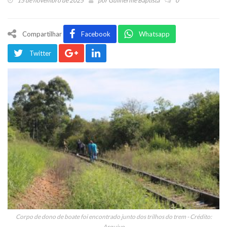
15 de novembro de 2025
por
Guilherme Baptista
0
Compartilhar
Facebook
Whatsapp
Twitter
Corpo de dono de boate foi encontrado junto dos trilhos do trem - Crédito:
Arquivo