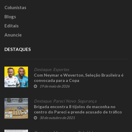
Colunistas
Blogs
Editais
Anuncie
DESTAQUES
Destaque
,
Esportes
Com Neymar e Weverton, Seleção Brasileira é
convocada para a Copa
19 de maio de 2026
Destaque
,
Pareci Novo
,
Segurança
Brigada encontra 8 tijolos de maconha no
centro do Pareci e prende acusado de tráfico
30 de outubro de 2021