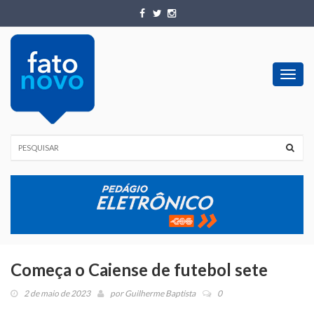
Toggl
navig
Começa o Caiense de futebol sete
2 de maio de 2023
por
Guilherme Baptista
0