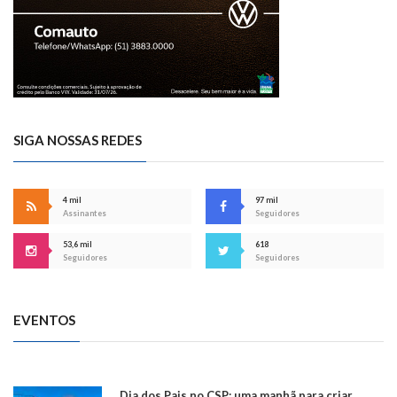
SIGA NOSSAS REDES
4 mil
97 mil
Assinantes
Seguidores
53,6 mil
618
Seguidores
Seguidores
EVENTOS
Dia dos Pais no CSP: uma manhã para criar