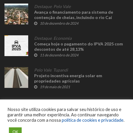
Destaque
,
Pelo Vale
Avança o financiamento para sistema de
contenção de cheias, incluindo o rio Caí
10 de dezembro de 2024
Destaque
,
Economia
Começa hoje o pagamento do IPVA 2025 com
descontos de até 28,13%
11 de dezembro de 2024
Pelo Vale
,
Tupandi
Projeto incentiva energia solar em
propriedades agrícolas
19 de maio de 2021
Nosso site utiliza cookies para salvar seu histórico de uso e
garantir uma melhor experiência. Ao continuar navegando
você concorda com a nossa
política de cookies e privacidade
.
© 2023 Fato Novo - Todos os direitos reservados. Desenvolvido por
Delalibera
.
OK