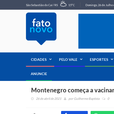
São Sebastião do Caí / RS
15°C
Domingo, 26 de Julho 
CIDADES
PELO VALE
ESPORTES
ANUNCIE
Montenegro começa a vacinar 
26 de abril de 2021
por
Guilherme Baptista
0