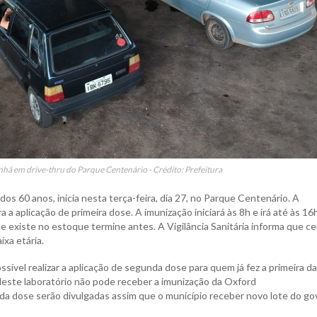
nhã em drive-thru do Parque Centenário - Crédito: Prefeitura
dos 60 anos, inicia nesta terça-feira, dia 27, no Parque Centenário. A
 a aplicação de primeira dose. A imunização iniciará às 8h e irá até às 16h
existe no estoque termine antes. A Vigilância Sanitária informa que ce
ixa etária.
ível realizar a aplicação de segunda dose para quem já fez a primeira da
ste laboratório não pode receber a imunização da Oxford
a dose serão divulgadas assim que o município receber novo lote do g