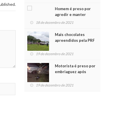
Chegada do Papai Noel
ublished.
Homem é preso por
agredir e manter
mulher em cárcere
18 de dezembro de 2021
privado
Mais chocolates
apreendidos pela PRF
são entregues a
crianças no Natal
19 de dezembro de 2021
Solidário
Motorista é preso por
embriaguez após
acidente com dois
feridos
19 de dezembro de 2021