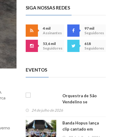
SIGA NOSSAS REDES
4 mil
97 mil
Assinantes
Seguidores
53,6 mil
618
Seguidores
Seguidores
EVENTOS
,
Orquestra de São
rca
Vendelino se
apresenta na
24 de julho de 2026
Alemanha
Banda Hopus lança
overno
clip cantado em
alemão e inglês