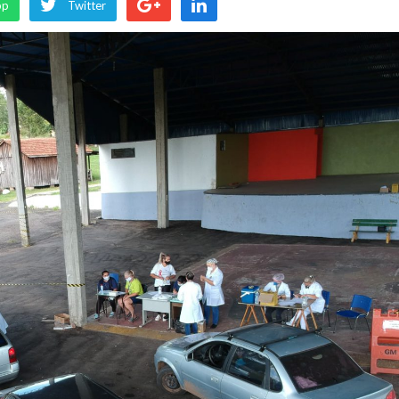
pp
Twitter