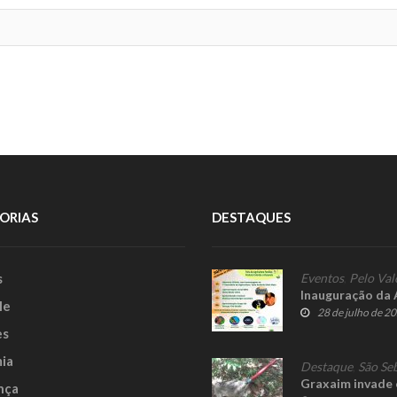
ORIAS
DESTAQUES
s
Eventos
,
Pelo Val
Inauguração da 
le
28 de julho de 2
es
ia
Destaque
,
São Se
Graxaim invade 
nça