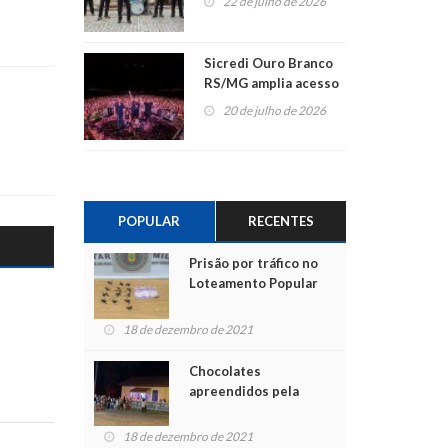
22 de julho de 2026
Sicredi Ouro Branco
RS/MG amplia acesso
ao show dos 45 anos
20 de julho de 2026
para mais associados
POPULAR
RECENTES
Prisão por tráfico no
Loteamento Popular
18 de dezembro de 2021
Chocolates
apreendidos pela
Polícia são entregues
para crianças na
18 de dezembro de 2021