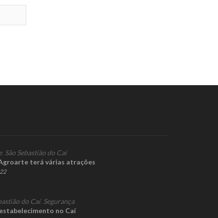
e
,
São Sebastião do Caí
Agroarte terá várias atrações
022
bastião do Caí
,
Segurança
estabelecimento no Caí