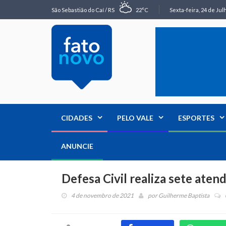
São Sebastião do Caí / RS
22°C
Sexta-feira, 24 de Jul
CIDADES
PELO VALE
ESPORTES
ANUNCIE
Defesa Civil realiza sete ate
4 de novembro de 2021
por
Guilherme Baptista