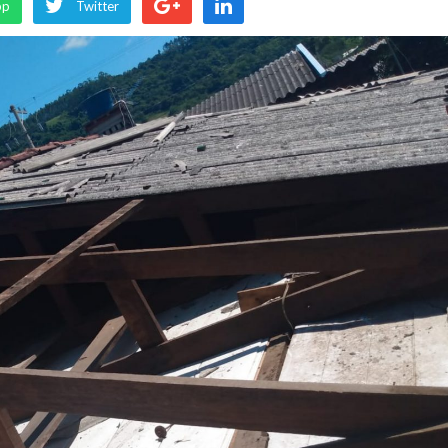
pp
Twitter