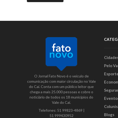
CATEG
Cidade
Pelo Va
Esport
O Jornal Fato Novo é o veículo de
comunicação com maior circulação no Vale
Econom
do Caí. Conta com um público leitor que
Segura
chega a mais 25.000 pessoas e cobre o
noticiário de todos os 18 municípios do
Evento
Vale do Caí.
Colunis
Telefones:
51 99823-4869
|
Blogs
51 999430952