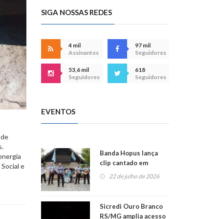
SIGA NOSSAS REDES
4 mil
97 mil
Assinantes
Seguidores
53,6 mil
618
Seguidores
Seguidores
EVENTOS
 de
s.
Banda Hopus lança
energia
clip cantado em
Social e
alemão e inglês
22 de julho de 2026
Sicredi Ouro Branco
RS/MG amplia acesso