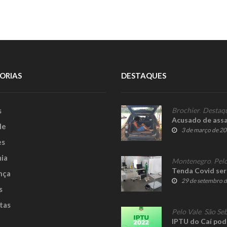
ORIAS
DESTAQUES
s
Brochier
,
Destaq
Acusado de assa
le
3 de março de 2
es
ia
Montenegro
,
Pelo
Tenda Covid ser
nça
29 de setembro 
s
tas
Pelo Vale
,
São Seb
IPTU do Caí pod