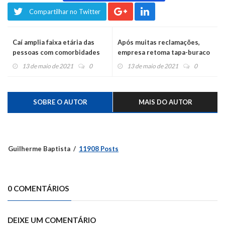
Compartilhar no Twitter
Caí amplia faixa etária das
Após muitas reclamações,
pessoas com comorbidades
empresa retoma tapa-buraco
para a vacinação contra o
na RSC 287
13 de maio de 2021
0
13 de maio de 2021
0
coronavírus
SOBRE O AUTOR
MAIS DO AUTOR
Guilherme Baptista
11908 Posts
0 COMENTÁRIOS
DEIXE UM COMENTÁRIO