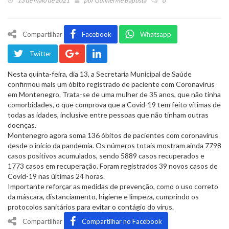
13 de maio de 2021
por
Guilherme Baptista
0
Compartilhar
Facebook
Whatsapp
Twitter
Nesta quinta-feira, dia 13, a Secretaria Municipal de Saúde
confirmou mais um óbito registrado de paciente com Coronavírus
em Montenegro. Trata-se de uma mulher de 35 anos, que não tinha
comorbidades, o que comprova que a Covid-19 tem feito vítimas de
todas as idades, inclusive entre pessoas que não tinham outras
doenças.
Montenegro agora soma 136 óbitos de pacientes com coronavírus
desde o início da pandemia. Os números totais mostram ainda 7798
casos positivos acumulados, sendo 5889 casos recuperados e
1773 casos em recuperação. Foram registrados 39 novos casos de
Covid-19 nas últimas 24 horas.
Importante reforçar as medidas de prevenção, como o uso correto
da máscara, distanciamento, higiene e limpeza, cumprindo os
protocolos sanitários para evitar o contágio do vírus.
Compartilhar
Compartilhar no Facebook