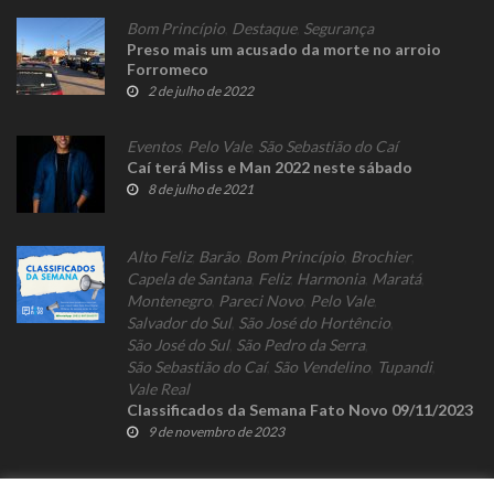
Bom Princípio
,
Destaque
,
Segurança
Preso mais um acusado da morte no arroio
Forromeco
2 de julho de 2022
Eventos
,
Pelo Vale
,
São Sebastião do Caí
Caí terá Miss e Man 2022 neste sábado
8 de julho de 2021
Alto Feliz
,
Barão
,
Bom Princípio
,
Brochier
,
Capela de Santana
,
Feliz
,
Harmonia
,
Maratá
,
Montenegro
,
Pareci Novo
,
Pelo Vale
,
Salvador do Sul
,
São José do Hortêncio
,
São José do Sul
,
São Pedro da Serra
,
São Sebastião do Caí
,
São Vendelino
,
Tupandi
,
Vale Real
Classificados da Semana Fato Novo 09/11/2023
9 de novembro de 2023