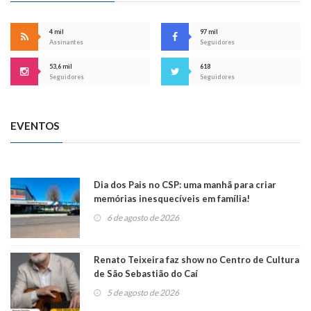
4 mil
97 mil
Assinantes
Seguidores
53,6 mil
618
Seguidores
Seguidores
EVENTOS
Dia dos Pais no CSP: uma manhã para criar
memórias inesquecíveis em família!
6 de agosto de 2026
Renato Teixeira faz show no Centro de Cultura
de São Sebastião do Caí
5 de agosto de 2026