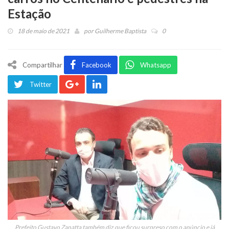
Estação
18 de maio de 2021
por
Guilherme Baptista
0
Compartilhar
Facebook
Whatsapp
Twitter
Prefeito Gustavo Zanatta também diz que ficou surpreso com o anúncio e já