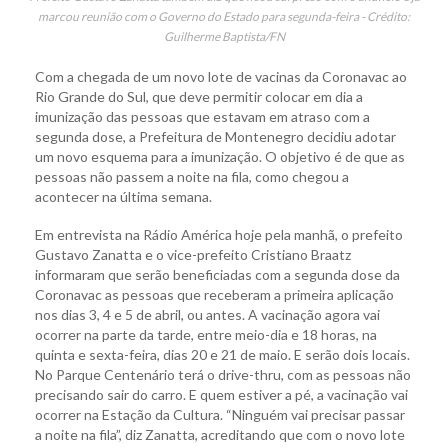
marcou reunião com o Governo do Estado para segunda-feira - Crédito:
Guilherme Baptista/FN
Com a chegada de um novo lote de vacinas da Coronavac ao
Rio Grande do Sul, que deve permitir colocar em dia a
imunização das pessoas que estavam em atraso com a
segunda dose, a Prefeitura de Montenegro decidiu adotar
um novo esquema para a imunização. O objetivo é de que as
pessoas não passem a noite na fila, como chegou a
acontecer na última semana.
Em entrevista na Rádio América hoje pela manhã, o prefeito
Gustavo Zanatta e o vice-prefeito Cristiano Braatz
informaram que serão beneficiadas com a segunda dose da
Coronavac as pessoas que receberam a primeira aplicação
nos dias 3, 4 e 5 de abril, ou antes. A vacinação agora vai
ocorrer na parte da tarde, entre meio-dia e 18 horas, na
quinta e sexta-feira, dias 20 e 21 de maio. E serão dois locais.
No Parque Centenário terá o drive-thru, com as pessoas não
precisando sair do carro. E quem estiver a pé, a vacinação vai
ocorrer na Estação da Cultura. “Ninguém vai precisar passar
a noite na fila”, diz Zanatta, acreditando que com o novo lote