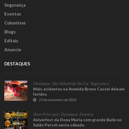
Segurança
Eventos
Colunistas
Blogs
Editais
Anuncie
DESTAQUES
Destaque
,
São Sebastião do Caí
,
Segurança
Mais acidentes na Avenida Bruno Cassel deixam
feridos
19 de novembro de 2022
Bom Princípio
,
Destaque
,
Eventos
Aniverfest da Dona Maria com grande Baile no
Salão Persch neste sábado