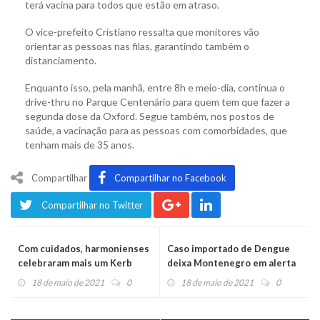
terá vacina para todos que estão em atraso.
O vice-prefeito Cristiano ressalta que monitores vão
orientar as pessoas nas filas, garantindo também o
distanciamento.
Enquanto isso, pela manhã, entre 8h e meio-dia, continua o
drive-thru no Parque Centenário para quem tem que fazer a
segunda dose da Oxford. Segue também, nos postos de
saúde, a vacinação para as pessoas com comorbidades, que
tenham mais de 35 anos.
Compartilhar
Compartilhar no Facebook
Compartilhar no Twitter
Com cuidados, harmonienses
Caso importado de Dengue
celebraram mais um Kerb
deixa Montenegro em alerta
18 de maio de 2021
0
18 de maio de 2021
0