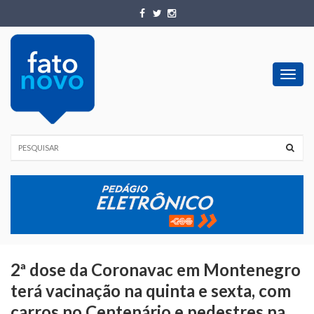
Toggl
navig
2ª dose da Coronavac em Montenegro
terá vacinação na quinta e sexta, com
carros no Centenário e pedestres na