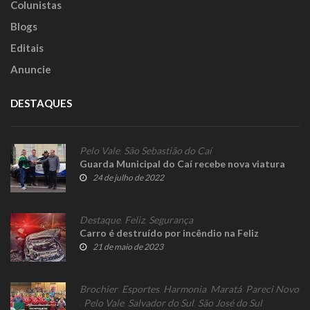
Colunistas
Blogs
Editais
Anuncie
DESTAQUES
Pelo Vale
,
São Sebastião do Caí
Guarda Municipal do Caí recebe nova viatura
24 de julho de 2022
Destaque
,
Feliz
,
Segurança
Carro é destruído por incêndio na Feliz
21 de maio de 2023
Brochier
,
Esportes
,
Harmonia
,
Maratá
,
Pareci Novo
,
Pelo Vale
,
Salvador do Sul
,
São José do Sul