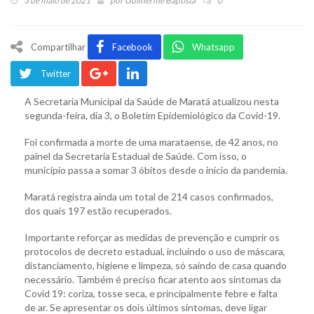
3 de maio de 2021
por
Guilherme Baptista
0
Compartilhar
Facebook
Whatsapp
Twitter
A Secretaria Municipal da Saúde de Maratá atualizou nesta
segunda-feira, dia 3, o Boletim Epidemiológico da Covid-19.
Foi confirmada a morte de uma marataense, de 42 anos, no
painel da Secretaria Estadual de Saúde. Com isso, o
município passa a somar 3 óbitos desde o início da pandemia.
Maratá registra ainda um total de 214 casos confirmados,
dos quais 197 estão recuperados.
Importante reforçar as medidas de prevenção e cumprir os
protocolos de decreto estadual, incluindo o uso de máscara,
distanciamento, higiene e limpeza, só saindo de casa quando
necessário. Também é preciso ficar atento aos sintomas da
Covid 19: coriza, tosse seca, e principalmente febre e falta
de ar. Se apresentar os dois últimos sintomas, deve ligar