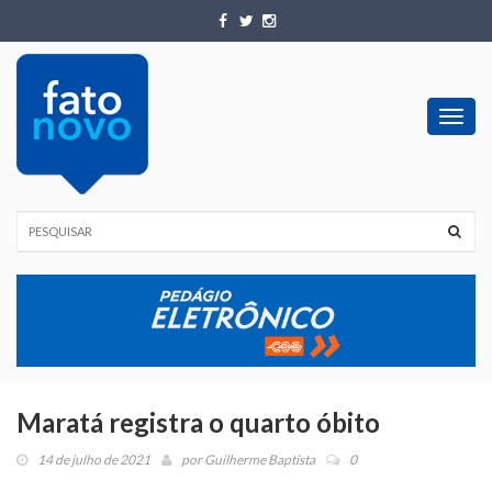
Toggl
navig
Maratá registra o quarto óbito
14 de julho de 2021
por
Guilherme Baptista
0