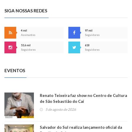
SIGA NOSSAS REDES
4 mil
97 mil
Assinantes
Seguidores
53,6 mil
618
Seguidores
Seguidores
EVENTOS
Renato Teixeira faz show no Centro de Cultura
de São Sebastião do Caí
5 de agosto de 2026
Salvador do Sul realiza lançamento oficial da