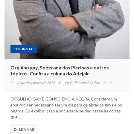
COLUNISTAS
Orgulho gay, Soberana das Piscinas e outros
tópicos. Confira a coluna do Adejair
12 de dezembro de 2025
por
Guilherme Baptista
0
ORGULHO GAY E CONSCIÊNCIA NEGRA Considero um
absurdo ser necessário ter um dia para celebrar os gays e os
negros. Eu explico: caso a sociedade se dedicasse às coisas
que…
LEIA MAIS