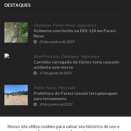
DESTAQUES
Destaque
,
Pareci Novo
,
Segurança
Acidente com ferido na ERS-124 em Pareci
Novo
24 de outubro de 2025
Bom Princípio
,
Destaque
,
Segurança
Carrinho carregado de tijolos teria causado
acidente com morte
17 de agosto de 2021
Pareci Novo
,
Pelo Vale
Prefeitura do Pareci conclui terraplanagem
para loteamento
10 de janeiro de 2023
Nosso site utiliza cookies para salvar seu histórico de uso e