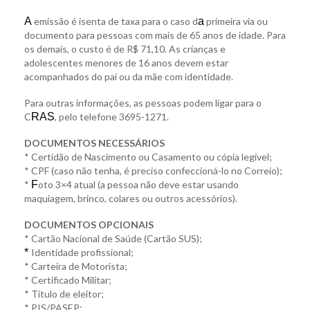
A
emissão é isenta de taxa para o caso d
a
primeira via ou
documento para pessoas com mais de 65 anos de idade. Para
os demais, o custo é de R$ 71,10. As crianças e
adolescentes menores de 16 anos devem estar
acompanhados do pai ou da mãe com identidade.
Para outras informações, as pessoas podem ligar para o
C
RAS
, pelo telefone 3695-1271.
DOCUMENTOS NECESSÁRIOS
* Certidão de Nascimento ou Casamento ou cópia legível;
* CPF (caso não tenha, é preciso confeccioná-lo no Correio);
*
F
oto 3×4 atual (a pessoa não deve estar usando
maquiagem, brinco, colares ou outros acessórios).
DOCUMENTOS OPCIONAIS
* Cartão Nacional de Saúde (Cartão SUS);
*
Identidade profissional;
* Carteira de Motorista;
* Certificado Militar;
* Título de eleitor;
* PIS/PASEP;