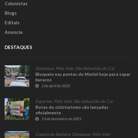
Colunistas
Blogs
Editais
Anuncie
DESTAQUES
Destaque
,
Pelo Vale
,
São Sebastião do Caí
Bloqueio nas pontes do Matiel hoje para tapar
buracos
2 de abril de 2025
Esportes
,
Pelo Vale
,
São Sebastião do Caí
Rotas do cicloturismo são lançadas
oficialmente
13 de dezembro de 2021
Capela de Santana
,
Destaque
,
Pelo Vale