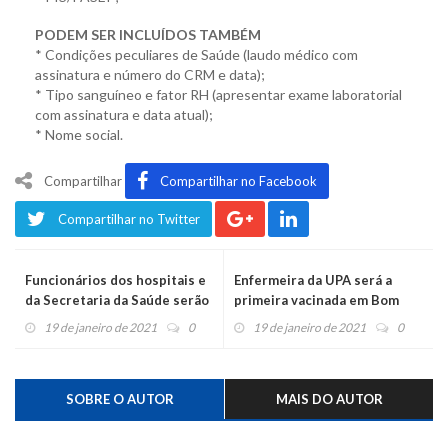
PODEM SER INCLUÍDOS TAMBÉM
* Condições peculiares de Saúde (laudo médico com
assinatura e número do CRM e data);
* Tipo sanguíneo e fator RH (apresentar exame laboratorial
com assinatura e data atual);
* Nome social.
Compartilhar
Compartilhar no Facebook
Compartilhar no Twitter
Funcionários dos hospitais e
Enfermeira da UPA será a
da Secretaria da Saúde serão
primeira vacinada em Bom
os primeiros vacinados em
Princípio
19 de janeiro de 2021
0
19 de janeiro de 2021
0
Montenegro
SOBRE O AUTOR
MAIS DO AUTOR