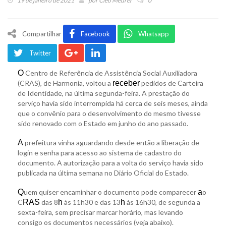
19 de janeiro de 2021
por
Cleo Meurer
0
Compartilhar
Facebook
Whatsapp
Twitter
O
Centro de Referência de Assistência Social Auxiliadora
(CRAS), de Harmonia, voltou a
receber
pedidos de Carteira
de Identidade, na última segunda-feira. A prestação do
serviço havia sido interrompida há cerca de seis meses, ainda
que o convênio para o desenvolvimento do mesmo tivesse
sido renovado com o Estado em junho do ano passado.
A
prefeitura vinha aguardando desde então a liberação de
login e senha para acesso ao sistema de cadastro do
documento. A autorização para a volta do serviço havia sido
publicada na última semana no Diário Oficial do Estado.
Q
uem quiser encaminhar o documento pode comparecer
a
o
C
RAS
das 8
h
às 11h30 e das 13
h
às 16h30, de segunda a
sexta-feira, sem precisar marcar horário, mas levando
consigo os documentos necessários (veja abaixo).