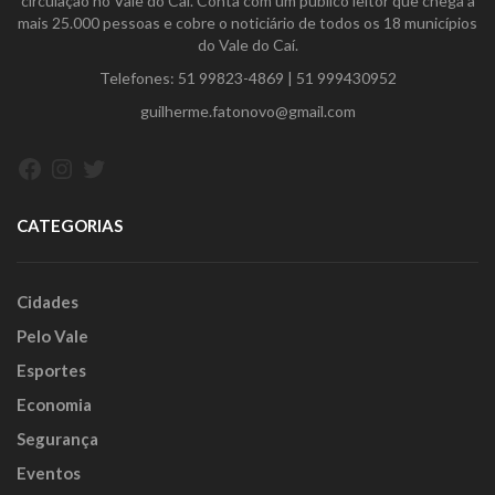
circulação no Vale do Caí. Conta com um público leitor que chega a
mais 25.000 pessoas e cobre o noticiário de todos os 18 municípios
do Vale do Caí.
Telefones:
51 99823-4869
|
51 999430952
guilherme.fatonovo@gmail.com
Facebook
Instagram
Twitter
CATEGORIAS
Cidades
Pelo Vale
Esportes
Economia
Segurança
Eventos