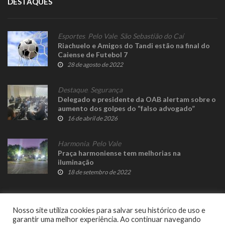
DESTAQUES
Esportes
,
Pelo Vale
,
São Sebastião do Caí
Riachuelo e Amigos do Tandi estão na final do
Caiense de Futebol 7
28 de agosto de 2022
Destaque
,
Segurança
Delegado e presidente da OAB alertam sobre o
aumento dos golpes do “falso advogado”
16 de abril de 2026
Harmonia
,
Pelo Vale
Praça harmoniense tem melhorias na
iluminação
18 de setembro de 2022
Nosso site utiliza cookies para salvar seu histórico de uso e
garantir uma melhor experiência. Ao continuar navegando