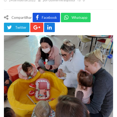
24 de maio de 2022
por
Guilherme Baptista
0
Compartilhar
Facebook
Whatsapp
Twitter