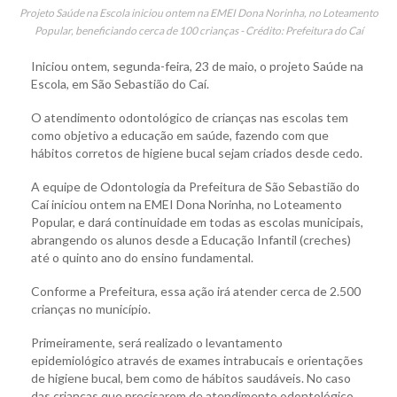
Projeto Saúde na Escola iniciou ontem na EMEI Dona Norinha, no Loteamento
Popular, beneficiando cerca de 100 crianças - Crédito: Prefeitura do Caí
Iniciou ontem, segunda-feira, 23 de maio, o projeto Saúde na
Escola, em São Sebastião do Caí.
O atendimento odontológico de crianças nas escolas tem
como objetivo a educação em saúde, fazendo com que
hábitos corretos de higiene bucal sejam criados desde cedo.
A equipe de Odontologia da Prefeitura de São Sebastião do
Caí iniciou ontem na EMEI Dona Norinha, no Loteamento
Popular, e dará continuidade em todas as escolas municipais,
abrangendo os alunos desde a Educação Infantil (creches)
até o quinto ano do ensino fundamental.
Conforme a Prefeitura, essa ação irá atender cerca de 2.500
crianças no município.
Primeiramente, será realizado o levantamento
epidemiológico através de exames intrabucais e orientações
de higiene bucal, bem como de hábitos saudáveis. No caso
das crianças que precisarem de atendimento odontológico