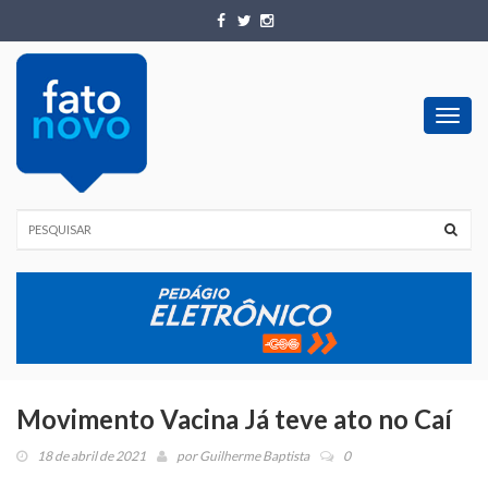
Toggl
navig
Movimento Vacina Já teve ato no Caí
18 de abril de 2021
por
Guilherme Baptista
0