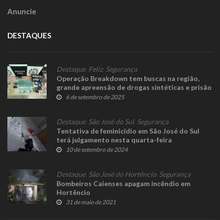
Anuncie
DESTAQUES
Destaque
,
Feliz
,
Segurança
Operação Breakdown tem buscas na região,
grande apreensão de drogas sintéticas e prisão
em Feliz
6 de setembro de 2025
Destaque
,
São José do Sul
,
Segurança
Tentativa de feminicídio em São José do Sul
terá julgamento nesta quarta-feira
10 de setembro de 2024
Destaque
,
São José do Hortêncio
,
Segurança
Bombeiros Caienses apagam incêndio em
Hortêncio
31 de maio de 2021