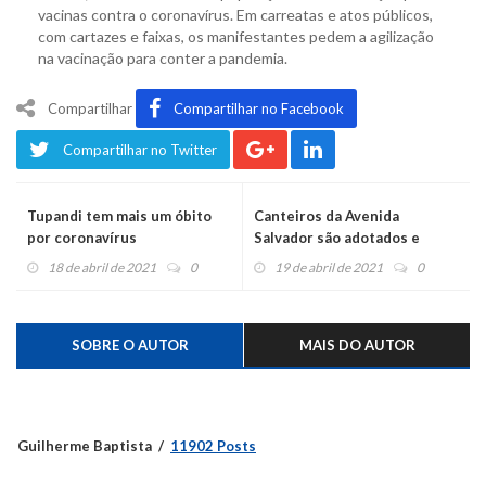
vacinas contra o coronavírus. Em carreatas e atos públicos,
com cartazes e faixas, os manifestantes pedem a agilização
na vacinação para conter a pandemia.
Compartilhar
Compartilhar no Facebook
Compartilhar no Twitter
Tupandi tem mais um óbito
Canteiros da Avenida
por coronavírus
Salvador são adotados e
floridos
18 de abril de 2021
0
19 de abril de 2021
0
SOBRE O AUTOR
MAIS DO AUTOR
Guilherme Baptista
11902 Posts