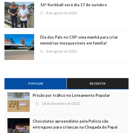
16° Kerbball será dia 17 de outubro
8 de agosto de 2026
Dia dos Pais no CSP: uma manhã para criar
memórias inesquecíveis em família!
6 de agosto de 2026
POPULAR
RECENTES
Prisão por tráfico no Loteamento Popular
18 de dezembro de 2021
Chocolates apreendidos pela Polícia são
entregues para crianças na Chegada do Papai
Noel