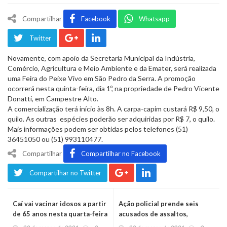
Compartilhar
Facebook
Whatsapp
Twitter
Novamente, com apoio da Secretaria Municipal da Indústria,
Comércio, Agricultura e Meio Ambiente e da Emater, será realizada
uma Feira do Peixe Vivo em São Pedro da Serra. A promoção
ocorrerá nesta quinta-feira, dia 1º, na propriedade de Pedro Vicente
Donatti, em Campestre Alto.
A comercialização terá início às 8h. A carpa-capim custará R$ 9,50, o
quilo. As outras espécies poderão ser adquiridas por R$ 7, o quilo.
Mais informações podem ser obtidas pelos telefones (51)
36451050 ou (51) 993110477.
Compartilhar
Compartilhar no Facebook
Compartilhar no Twitter
Caí vai vacinar idosos a partir
Ação policial prende seis
de 65 anos nesta quarta-feira
acusados de assaltos,
recupera veículos e apreende