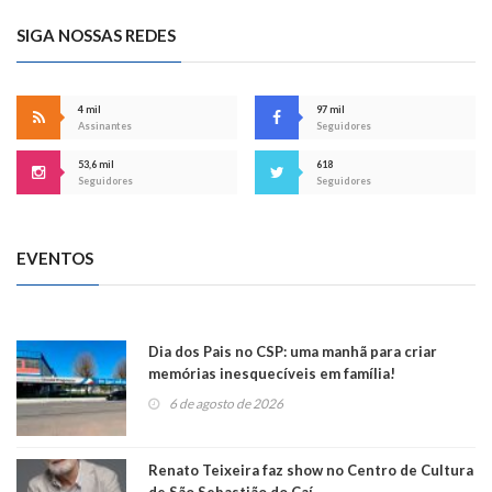
SIGA NOSSAS REDES
4 mil
97 mil
Assinantes
Seguidores
53,6 mil
618
Seguidores
Seguidores
EVENTOS
Dia dos Pais no CSP: uma manhã para criar
memórias inesquecíveis em família!
6 de agosto de 2026
Renato Teixeira faz show no Centro de Cultura