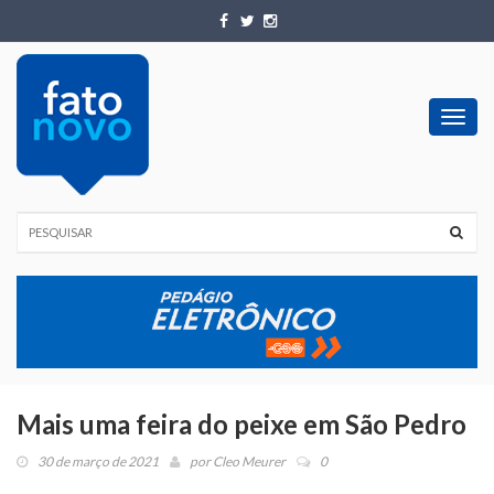
Toggl
navig
Mais uma feira do peixe em São Pedro
30 de março de 2021
por
Cleo Meurer
0