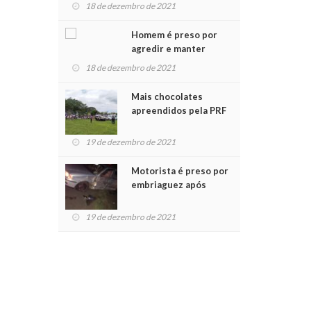
para crianças na
18 de dezembro de 2021
Chegada do Papai Noel
Homem é preso por
agredir e manter
mulher em cárcere
18 de dezembro de 2021
privado
Mais chocolates
apreendidos pela PRF
são entregues a
crianças no Natal
19 de dezembro de 2021
Solidário
Motorista é preso por
embriaguez após
acidente com dois
feridos
19 de dezembro de 2021