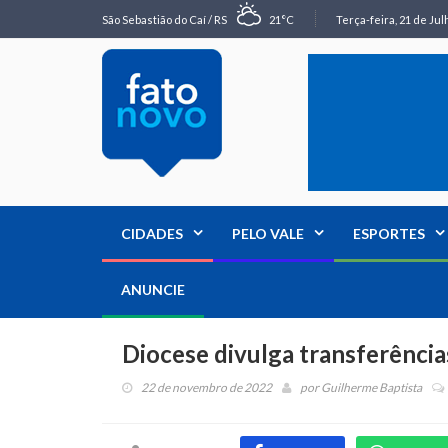
São Sebastião do Caí / RS
21°C
Terça-feira, 21 de Jul
CIDADES
PELO VALE
ESPORTES
ANUNCIE
Diocese divulga transferência
22 de novembro de 2022
por
Guilherme Baptista