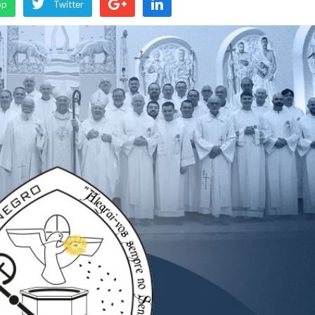
pp
Twitter