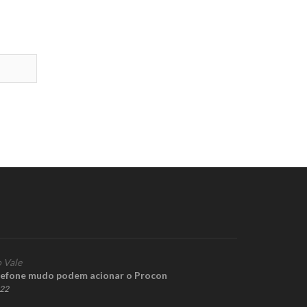
 Vale
lefone mudo podem acionar o Procon
022