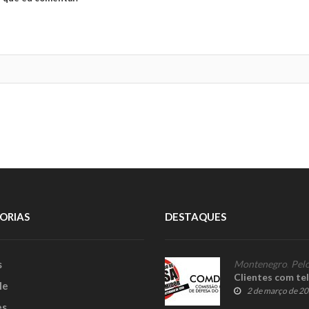
ORIAS
DESTAQUES
s
Montenegro
,
Pelo
Clientes com te
le
2 de março de 2
es