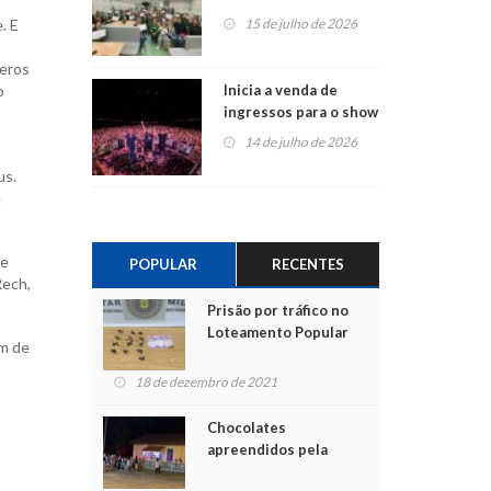
projetos em
. E
15 de julho de 2026
Montenegro
teros
o
Inicia a venda de
ingressos para o show
do Jota Quest nos 45
14 de julho de 2026
anos da Sicredi Ouro
us.
Branco RS/MG
e
re
POPULAR
RECENTES
Rech,
Prisão por tráfico no
Loteamento Popular
em de
18 de dezembro de 2021
Chocolates
apreendidos pela
Polícia são entregues