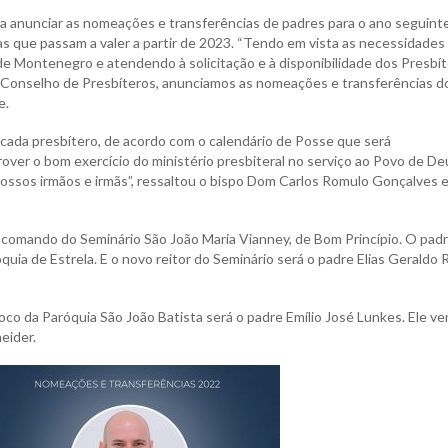
a anunciar as nomeações e transferências de padres para o ano seguinte
ças que passam a valer a partir de 2023. “Tendo em vista as necessidades
de Montenegro e atendendo à solicitação e à disponibilidade dos Presbí
 Conselho de Presbíteros, anunciamos as nomeações e transferências d
e.
 cada presbítero, de acordo com o calendário de Posse que será
over o bom exercício do ministério presbiteral no serviço ao Povo de De
ssos irmãos e irmãs”, ressaltou o bispo Dom Carlos Romulo Gonçalves 
o comando do Seminário São João Maria Vianney, de Bom Princípio. O pad
uia de Estrela. E o novo reitor do Seminário será o padre Elias Geraldo 
co da Paróquia São João Batista será o padre Emílio José Lunkes. Ele v
eider.