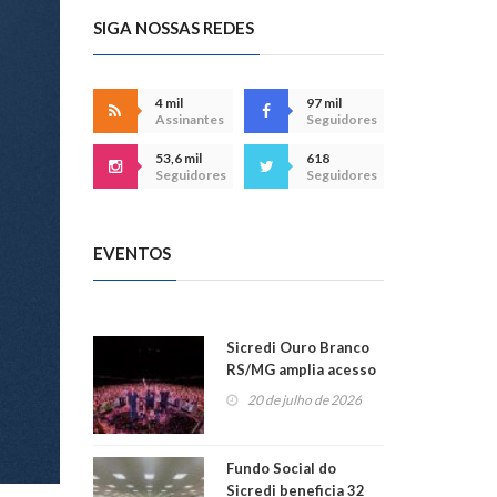
SIGA NOSSAS REDES
4 mil
97 mil
Assinantes
Seguidores
53,6 mil
618
Seguidores
Seguidores
EVENTOS
Sicredi Ouro Branco
RS/MG amplia acesso
ao show dos 45 anos
20 de julho de 2026
para mais associados
Fundo Social do
Sicredi beneficia 32