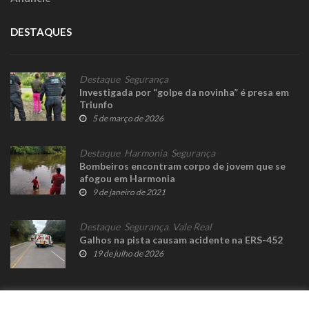
DESTAQUES
Destaque
,
Segurança
Investigada por “golpe da novinha” é presa em
Triunfo
5 de março de 2026
Destaque
,
Harmonia
,
Segurança
Bombeiros encontram corpo de jovem que se
afogou em Harmonia
9 de janeiro de 2021
Destaque
,
Segurança
,
Vale Real
Galhos na pista causam acidente na ERS-452
19 de julho de 2026