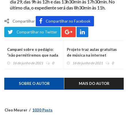
dia
29, das 9h às 12h e das 13h30min às 17h30min.
N
o
último dia,
o expediente será
das 8h30min às 11h.
Compartilhar
Compartilhar no Facebook
Compartilhar no Twitter
Campani sobre o pedágio:
Projeto traz aulas gratuitas
“não permitiremos que nada
de música na internet
seja imposto para o Caí”
16 de junho de 2021
0
16 de junho de 2021
0
SOBRE O AUTOR
MAIS DO AUTOR
Cleo Meurer
1030 Posts