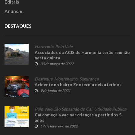
Editais
Anuncie
DESTAQUES
Harmonia
,
Pelo Vale
Associados da ACIS de Harmonia terão reunião
nesta quinta
30 de março de 2022
Destaque
,
Montenegro
,
Segurança
Acidente no bairro Zootecnia deixa feridos
9 de junho de 2021
Pelo Vale
,
São Sebastião do Caí
,
Utilidade Pública
Caí começa a vacinar crianças a partir dos 5
anos
17 de fevereiro de 2022