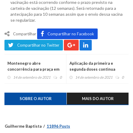
vacinação está ocorrendo conforme o prazo previsto na
carteira de vacinação (12 semanas). Será retornado para a
antecipação para 10 semanas assim que o envio dessa vacina
se regularizar.
Compartilhar
Compartilhar no Facebook
Compartilhar no Twitter
Montenegro abre
Aplicação da primeira e
concorrência para praça em
segunda doses continua
Santos Reis
nesta terça em Montenegro
14 de setembro de 2021
0
14 de setembro de 2021
0
SOBRE O AUTOR
MAIS DO AUTOR
Guilherme Baptista
11896 Posts